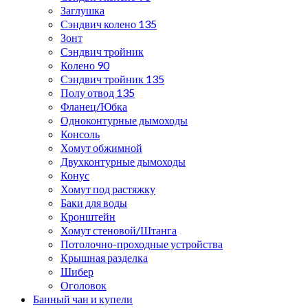
Заглушка
Сэндвич колено 135
Зонт
Сэндвич тройник
Колено 90
Сэндвич тройник 135
Полу отвод 135
Фланец/Юбка
Одноконтурные дымоходы
Консоль
Хомут обжимной
Двухконтурные дымоходы
Конус
Хомут под растяжку
Баки для воды
Кронштейн
Хомут стеновой/Штанга
Потолочно-проходные устройства
Крышная разделка
Шибер
Оголовок
Банный чан и купели