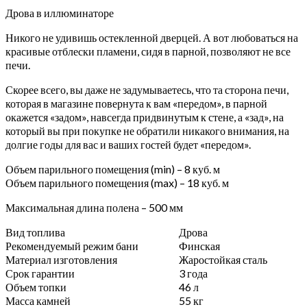
Дрова в иллюминаторе
Никого не удивишь остекленной дверцей. А вот любоваться на
красивые отблески пламени, сидя в парной, позволяют не все
печи.
Скорее всего, вы даже не задумываетесь, что та сторона печи,
которая в магазине повернута к вам «передом», в парной
окажется «задом», навсегда придвинутым к стене, а «зад», на
который вы при покупке не обратили никакого внимания, на
долгие годы для вас и ваших гостей будет «передом».
Объем парильного помещения (min) –
8
куб. м
Объем парильного помещения (max) –
18
куб. м
Максимальная длина полена – 500 мм
Вид топлива
Дрова
Рекомендуемый режим бани
Финская
Материал изготовления
Жаростойкая сталь
Срок гарантии
3 года
Объем топки
46 л
Масса камней
55 кг