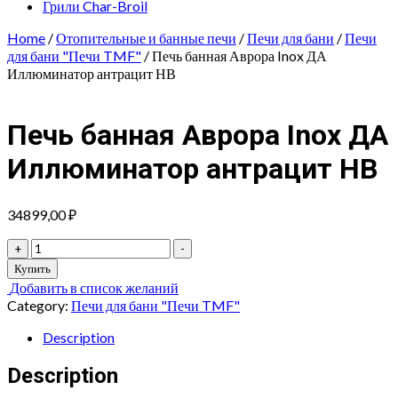
Грили Char-Broil
Home
/
Отопительные и банные печи
/
Печи для бани
/
Печи
для бани "Печи TMF"
/ Печь банная Аврора Inox ДА
Иллюминатор антрацит НВ
Печь банная Аврора Inox ДА
Иллюминатор антрацит НВ
34899,00
₽
Печь
+
-
банная
Купить
Аврора
Добавить в список желаний
Inox
Category:
Печи для бани "Печи TMF"
ДА
Иллюминатор
Description
антрацит
НВ
Description
quantity