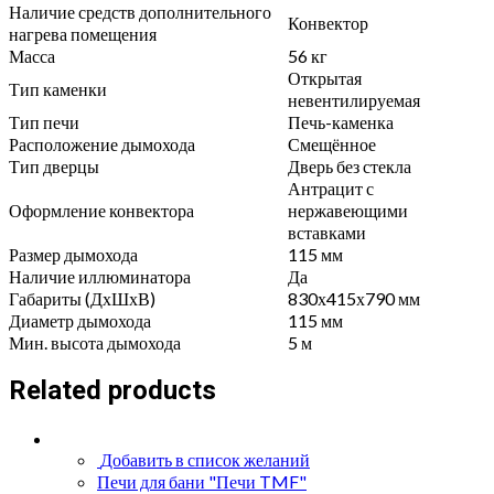
Наличие средств дополнительного
Конвектор
нагрева помещения
Масса
56 кг
Открытая
Тип каменки
невентилируемая
Тип печи
Печь-каменка
Расположение дымохода
Смещённое
Тип дверцы
Дверь без стекла
Антрацит с
Оформление конвектора
нержавеющими
вставками
Размер дымохода
115 мм
Наличие иллюминатора
Да
Габариты (ДхШхВ)
830х415х790 мм
Диаметр дымохода
115 мм
Мин. высота дымохода
5 м
Related products
Добавить в список желаний
Печи для бани "Печи TMF"