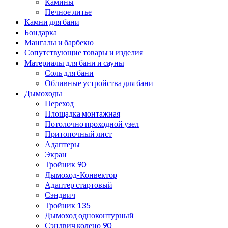
Камины
Печное литье
Камни для бани
Бондарка
Мангалы и барбекю
Сопутствующие товары и изделия
Материалы для бани и сауны
Соль для бани
Обливные устройства для бани
Дымоходы
Переход
Площадка монтажная
Потолочно проходной узел
Притопочный лист
Адаптеры
Экран
Тройник 90
Дымоход-Конвектор
Адаптер стартовый
Сэндвич
Тройник 135
Дымоход одноконтурный
Сэндвич колено 90