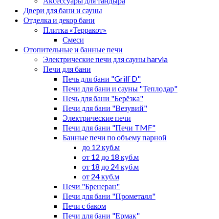
Аксессуары для тандыра
Двери для бани и сауны
Отделка и декор бани
Плитка «Терракот»
Смеси
Отопительные и банные печи
Электрические печи для сауны harvia
Печи для бани
Печь для бани "Grill`D"
Печи для бани и сауны "Теплодар"
Печь для бани "Берёзка"
Печи для бани "Везувий"
Электрические печи
Печи для бани "Печи TMF"
Банные печи по объему парной
до 12 куб.м
от 12 до 18 куб.м
от 18 до 24 куб.м
от 24 куб.м
Печи "Бренеран"
Печи для бани "Прометалл"
Печи с баком
Печи для бани "Ермак"