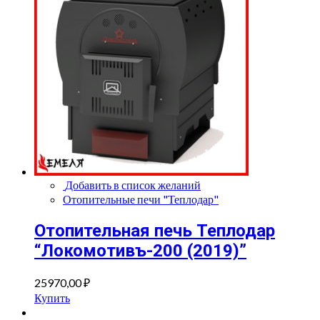
Добавить в список желаний
Отопительные печи "Теплодар"
Отопительная печь Теплодар
“Локомотивъ-200 (2019)”
25970,00
₽
Купить