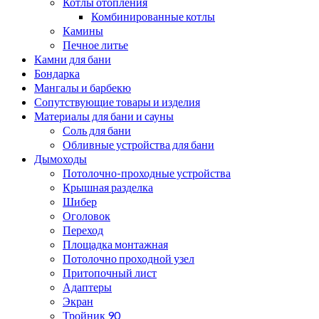
Котлы отопления
Комбинированные котлы
Камины
Печное литье
Камни для бани
Бондарка
Мангалы и барбекю
Сопутствующие товары и изделия
Материалы для бани и сауны
Соль для бани
Обливные устройства для бани
Дымоходы
Потолочно-проходные устройства
Крышная разделка
Шибер
Оголовок
Переход
Площадка монтажная
Потолочно проходной узел
Притопочный лист
Адаптеры
Экран
Тройник 90