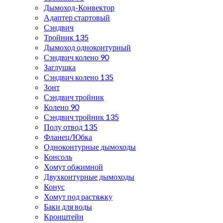
Дымоход-Конвектор
Адаптер стартовый
Сэндвич
Тройник 135
Дымоход одноконтурный
Сэндвич колено 90
Заглушка
Сэндвич колено 135
Зонт
Сэндвич тройник
Колено 90
Сэндвич тройник 135
Полу отвод 135
Фланец/Юбка
Одноконтурные дымоходы
Консоль
Хомут обжимной
Двухконтурные дымоходы
Конус
Хомут под растяжку
Баки для воды
Кронштейн