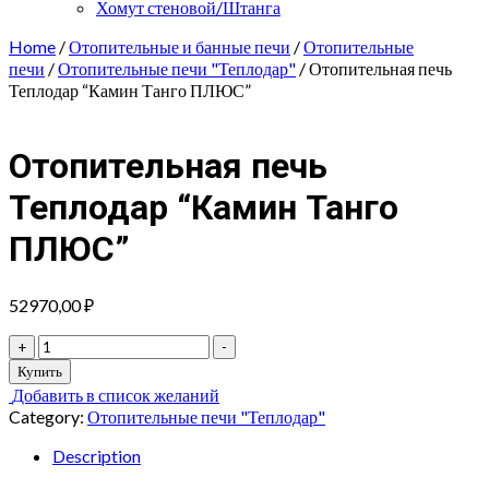
Хомут стеновой/Штанга
Home
/
Отопительные и банные печи
/
Отопительные
печи
/
Отопительные печи "Теплодар"
/ Отопительная печь
Теплодар “Камин Танго ПЛЮС”
Отопительная печь
Теплодар “Камин Танго
ПЛЮС”
52970,00
₽
Отопительная
+
-
печь
Купить
Теплодар
Добавить в список желаний
"Камин
Category:
Отопительные печи "Теплодар"
Танго
ПЛЮС"
Description
quantity