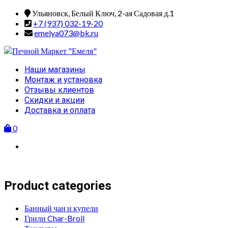
Skip
Ульяновск, Белый Ключ, 2-ая Садовая д.1
to
+7 (937) 032-19-20
content
emelya073@bk.ru
Primary
Наши магазины
Menu
Монтаж и установка
Отзывы клиентов
Скидки и акции
Доставка и оплата
0
Product categories
Банный чан и купели
Грили Char-Broil