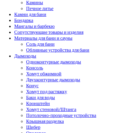
Камины
Печное литье
Камни для бани
Бондарка
Мангалы и барбекю
Сопутствующие товары и изделия
Материалы для бани и сауны
Соль для бани
Обливные устройства для бани
Дымоходы
Одноконтурные дымоходы
Консоль
Хомут обжимной
Двухконтурные дымоходы
Конус
Хомут под растяжку
Баки для воды
Кронштейн
Хомут стеновой/Штанга
Потолочно-проходные устройства
Крышная разделка
Шибер
Оголовок