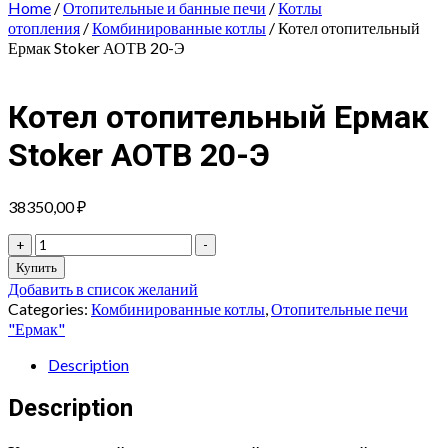
Home
/
Отопительные и банные печи
/
Котлы
отопления
/
Комбинированные котлы
/ Котел отопительный
Ермак Stoker АОТВ 20-Э
Котел отопительный Ермак
Stoker АОТВ 20-Э
38350,00
₽
Котел
+
-
отопительный
Купить
Ермак
Добавить в список желаний
Stoker
Categories:
Комбинированные котлы
,
Отопительные печи
АОТВ
"Ермак"
20-
Э
Description
quantity
Description