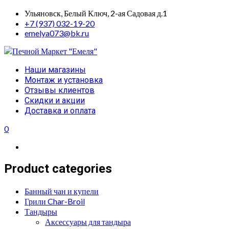
Skip
Ульяновск, Белый Ключ, 2-ая Садовая д.1
to
+7 (937) 032-19-20
content
emelya073@bk.ru
Primary
Наши магазины
Menu
Монтаж и установка
Отзывы клиентов
Скидки и акции
Доставка и оплата
0
Product categories
Банный чан и купели
Грили Char-Broil
Тандыры
Аксессуары для тандыра