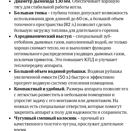
Диаметр дымохода 130 мм.
Обеспечивает хорошую
тягу для стабильной работы котла.
Большая топка
– глубина топки допускает возможность
использования дров длиной до 60 см., а большой объем
топочного пространства (82 л.) позволит сделать
большую загрузку топлива для длительного горения.
Аэродинамический выступ
– специальный зуб-
отбойник дымовых газов, наполненный водой, не только
хорошо снимает тепло, но и выполняет функцию
оптимального распределения уходящих дымовых газов,
исключая прямоток. Это повышает КПД и улучшает
теплопередачу аппарата.
Большой объем водяной рубашки.
Водяная рубашка
увеличенной емкости (50 л.) быстро и эффективно
прогреет водяную систему отопления помещения.
Компактный и удобный.
Размеры аппарата позволят его
с легкостью разместить в небольшом помещении и
упростят задачу с его монтажом или демонтажем. На
ножках есть специальные отверстия, которые помогут
закрепить аппарат к полу для надежности и сохранности.
Чугунный сменный колосник
– прочный из
качественного толстого чугуна, прослужит длительное
время.