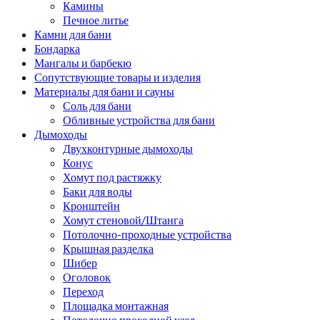
Камины
Печное литье
Камни для бани
Бондарка
Мангалы и барбекю
Сопутствующие товары и изделия
Материалы для бани и сауны
Соль для бани
Обливные устройства для бани
Дымоходы
Двухконтурные дымоходы
Конус
Хомут под растяжку
Баки для воды
Кронштейн
Хомут стеновой/Штанга
Потолочно-проходные устройства
Крышная разделка
Шибер
Оголовок
Переход
Площадка монтажная
Потолочно проходной узел