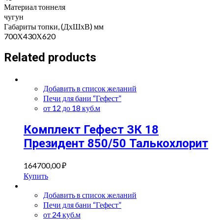
Материал тоннеля
чугун
Габариты топки, (ДхШхВ) мм
700Х430Х620
Related products
Добавить в список желаний
Печи для бани “Гефест”
от 12 до 18 куб.м
Комплект Гефест ЗК 18
Президент 850/50 Талькохлорит
164700,00
₽
Купить
Добавить в список желаний
Печи для бани “Гефест”
от 24 куб.м