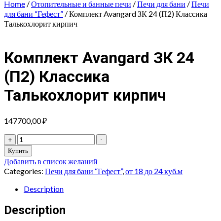
Home
/
Отопительные и банные печи
/
Печи для бани
/
Печи
для бани “Гефест”
/ Комплект Avangard ЗК 24 (П2) Классика
Талькохлорит кирпич
Комплект Avangard ЗК 24
(П2) Классика
Талькохлорит кирпич
147700,00
₽
Комплект
+
-
Avangard
Купить
ЗК
Добавить в список желаний
24
Categories:
Печи для бани “Гефест”
,
от 18 до 24 куб.м
(П2)
Классика
Description
Талькохлорит
кирпич
Description
quantity