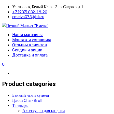
Skip
Ульяновск, Белый Ключ, 2-ая Садовая д.1
to
+7 (937) 032-19-20
content
emelya073@bk.ru
Primary
Наши магазины
Menu
Монтаж и установка
Отзывы клиентов
Скидки и акции
Доставка и оплата
0
Product categories
Банный чан и купели
Грили Char-Broil
Тандыры
Аксессуары для тандыра