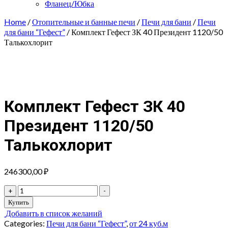
Фланец/Юбка
Home
/
Отопительные и банные печи
/
Печи для бани
/
Печи
для бани “Гефест”
/ Комплект Гефест ЗК 40 Президент 1120/50
Талькохлорит
Комплект Гефест ЗК 40
Президент 1120/50
Талькохлорит
246300,00
₽
Комплект
+
-
Гефест
Купить
ЗК
Добавить в список желаний
40
Categories:
Печи для бани “Гефест”
,
от 24 куб.м