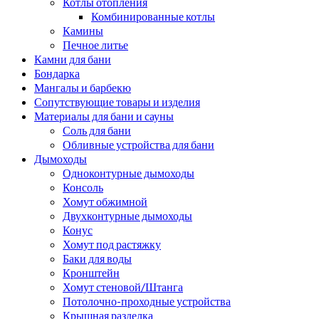
Котлы отопления
Комбинированные котлы
Камины
Печное литье
Камни для бани
Бондарка
Мангалы и барбекю
Сопутствующие товары и изделия
Материалы для бани и сауны
Соль для бани
Обливные устройства для бани
Дымоходы
Одноконтурные дымоходы
Консоль
Хомут обжимной
Двухконтурные дымоходы
Конус
Хомут под растяжку
Баки для воды
Кронштейн
Хомут стеновой/Штанга
Потолочно-проходные устройства
Крышная разделка