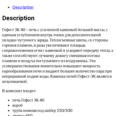
Президент
1120/50
Description
Талькохлорит
quantity
Description
Гефест ЗК 40 – печь с усиленной каменкой большей массы, с
единым углублением внутрь топки для дополнительной
укладки чугунного заряда. Теплосъемные шипы, со стороны
горения пламени, в разы увеличивают площадь
соприкосновения огня с каменкой и ускоряют передачу тепла, а
также способствуют лучшему дожигу смешивая потоки
пламени и воздуха поступаемого из воздушника. Эти
усовершенствования значительно повышают мощность
парообразования печи и выдают большее количество пара при
непрерывной подаче воды. Каменка печей Гефест-ЗК является
незаливаемой.
В комплект входит:
печь Гефест ЗК 40
короб
труба нижняя под шибер 150/500
дверца 450