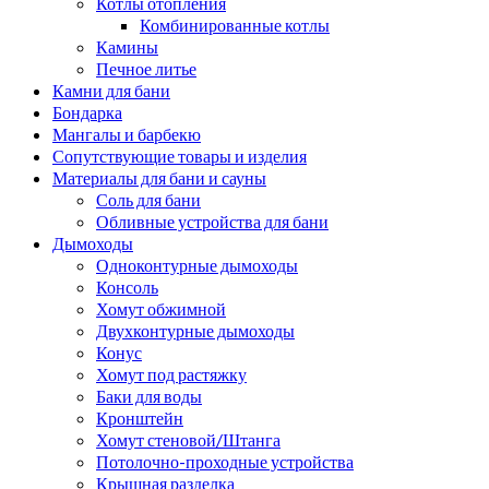
Котлы отопления
Комбинированные котлы
Камины
Печное литье
Камни для бани
Бондарка
Мангалы и барбекю
Сопутствующие товары и изделия
Материалы для бани и сауны
Соль для бани
Обливные устройства для бани
Дымоходы
Одноконтурные дымоходы
Консоль
Хомут обжимной
Двухконтурные дымоходы
Конус
Хомут под растяжку
Баки для воды
Кронштейн
Хомут стеновой/Штанга
Потолочно-проходные устройства
Крышная разделка