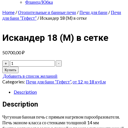
Фланец/Юбка
Home
/
Отопительные и банные печи
/
Печи для бани
/
Печи
для бани “Гефест”
/ Искандер 18 (М) в сетке
Искандер 18 (М) в сетке
50700,00
₽
Искандер
+
-
18
Купить
(М)
Добавить в список желаний
в
Categories:
Печи для бани “Гефест”
,
от 12 до 18 куб.м
сетке
quantity
Description
Description
Чугунная банная печь с прямым нагревом парообразователя.
Печь эконом-класса со стенками толщиной 14 мм