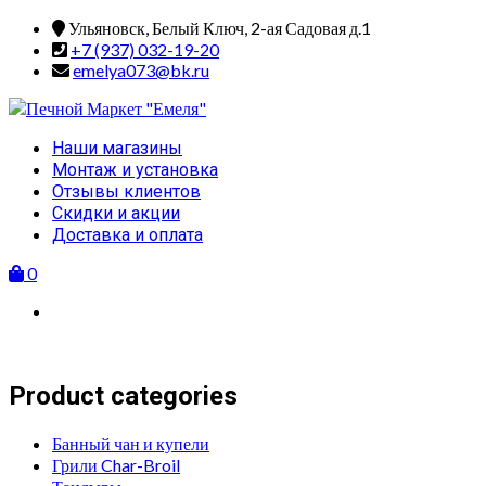
Skip
Ульяновск, Белый Ключ, 2-ая Садовая д.1
to
+7 (937) 032-19-20
content
emelya073@bk.ru
Primary
Наши магазины
Menu
Монтаж и установка
Отзывы клиентов
Скидки и акции
Доставка и оплата
0
Product categories
Банный чан и купели
Грили Char-Broil