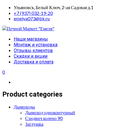
Skip
Ульяновск, Белый Ключ, 2-ая Садовая д.1
to
+7 (937) 032-19-20
content
emelya073@bk.ru
Primary
Наши магазины
Menu
Монтаж и установка
Отзывы клиентов
Скидки и акции
Доставка и оплата
0
Product categories
Дымоходы
Дымоход одноконтурный
Сэндвич колено 90
Заглушка