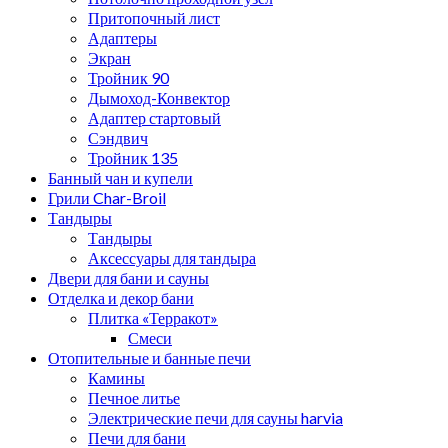
Притопочный лист
Адаптеры
Экран
Тройник 90
Дымоход-Конвектор
Адаптер стартовый
Сэндвич
Тройник 135
Банный чан и купели
Грили Char-Broil
Тандыры
Тандыры
Аксессуары для тандыра
Двери для бани и сауны
Отделка и декор бани
Плитка «Терракот»
Смеси
Отопительные и банные печи
Камины
Печное литье
Электрические печи для сауны harvia
Печи для бани