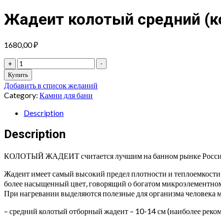
Жадеит колотый средний (ко
1680,00
₽
Жадеит
+
-
колотый
Купить
средний
Добавить в список желаний
(коробка
Category:
Камни для бани
10
кг)
Description
quantity
Description
КОЛОТЫЙ ЖАДЕИТ считается лучшим на банном рынке России! 
Жадеит имеет самый высокий предел плотности и теплоемкости, 
более насыщенный цвет, говорящий о богатом микроэлементном с
При нагревании выделяются полезные для организма человека 
– средний колотый отборный жадеит – 10-14 см (наиболее реком