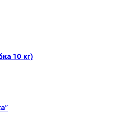
ка 10 кг)
а”