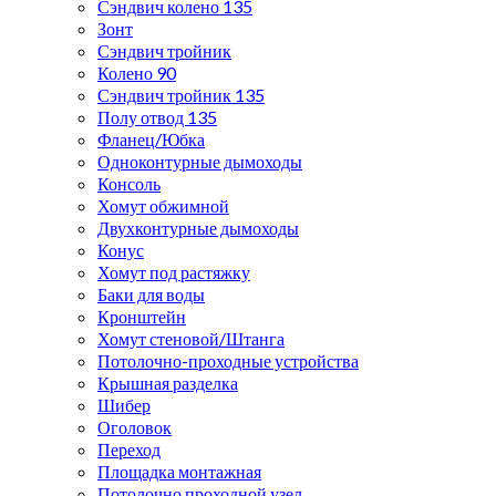
Сэндвич колено 135
Зонт
Сэндвич тройник
Колено 90
Сэндвич тройник 135
Полу отвод 135
Фланец/Юбка
Одноконтурные дымоходы
Консоль
Хомут обжимной
Двухконтурные дымоходы
Конус
Хомут под растяжку
Баки для воды
Кронштейн
Хомут стеновой/Штанга
Потолочно-проходные устройства
Крышная разделка
Шибер
Оголовок
Переход
Площадка монтажная
Потолочно проходной узел