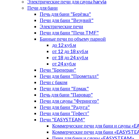
Электрические печи для сауны harvia
Печи для бани
Печь для бани "Берёзка"
Печи для бани "Везувий"
Электрические печи
Печи для бани "Печи TMF"
Банные печи по объему парной
до 12 куб.м
от 12 до 18 куб.м
от 18 до 24 куб.м
от 24 куб.м
Печи "Бренеран"
Печи для бани "Прометалл"
Печи с баком
Печи для бани "Ермак"
Печь для бани "Паровар"
Печи для сауны "Ферингер"
Печи для бани "Радуга"
Печи для бани “Гефест”
Печи "EASYSTEAM"
Коммерческие печи для бани и сауны 
Коммерческие печи для бани «EASYST
Печи для бани и сауны «EASYSTEAM»