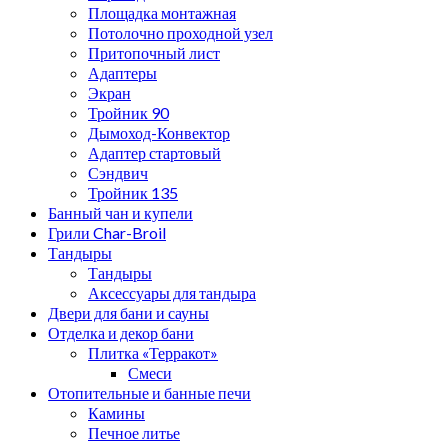
Площадка монтажная
Потолочно проходной узел
Притопочный лист
Адаптеры
Экран
Тройник 90
Дымоход-Конвектор
Адаптер стартовый
Сэндвич
Тройник 135
Банный чан и купели
Грили Char-Broil
Тандыры
Тандыры
Аксессуары для тандыра
Двери для бани и сауны
Отделка и декор бани
Плитка «Терракот»
Смеси
Отопительные и банные печи
Камины
Печное литье