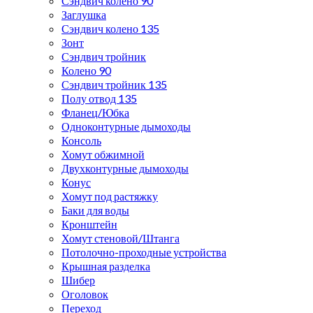
Сэндвич колено 90
Заглушка
Сэндвич колено 135
Зонт
Сэндвич тройник
Колено 90
Сэндвич тройник 135
Полу отвод 135
Фланец/Юбка
Одноконтурные дымоходы
Консоль
Хомут обжимной
Двухконтурные дымоходы
Конус
Хомут под растяжку
Баки для воды
Кронштейн
Хомут стеновой/Штанга
Потолочно-проходные устройства
Крышная разделка
Шибер
Оголовок
Переход