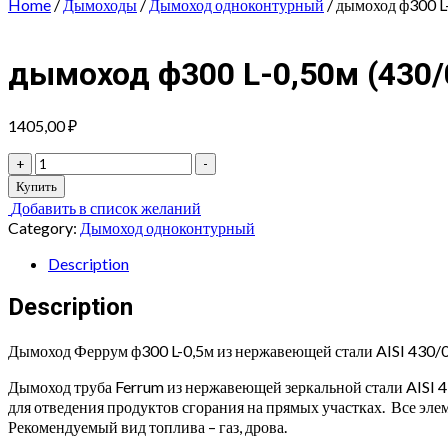
Home
/
Дымоходы
/
Дымоход одноконтурный
/ дымоход ф300 L
дымоход ф300 L-0,50м (430/
1405,00
₽
дымоход
+
-
ф300
Купить
L-
Добавить в список желаний
0,50м
Category:
Дымоход одноконтурный
(430/0,5мм)
quantity
Description
Description
Дымоход Феррум ф300 L-0,5м из нержавеющей стали AISI 430/0
Дымоход труба Ferrum из нержавеющей зеркальной стали AISI 
для отведения продуктов сгорания на прямых участках. Все эл
Рекомендуемый вид топлива – газ, дрова.