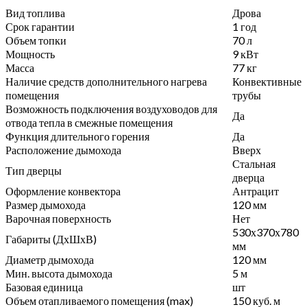
Вид топлива
Дрова
Срок гарантии
1 год
Объем топки
70 л
Мощность
9 кВт
Масса
77 кг
Наличие средств дополнительного нагрева
Конвективные
помещения
трубы
Возможность подключения воздуховодов для
Да
отвода тепла в смежные помещения
Функция длительного горения
Да
Расположение дымохода
Вверх
Стальная
Тип дверцы
дверца
Оформление конвектора
Антрацит
Размер дымохода
120 мм
Варочная поверхность
Нет
530х370х780
Габариты (ДхШхВ)
мм
Диаметр дымохода
120 мм
Мин. высота дымохода
5 м
Базовая единица
шт
Объем отапливаемого помещения (max)
150 куб. м