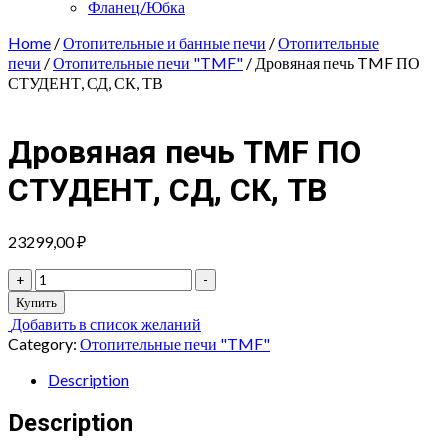
Фланец/Юбка
Home
/
Отопительные и банные печи
/
Отопительные
печи
/
Отопительные печи "TMF"
/ Дровяная печь TMF ПО
СТУДЕНТ, СД, СК, ТВ
Дровяная печь TMF ПО
СТУДЕНТ, СД, СК, ТВ
23299,00
₽
Дровяная
+
-
печь
Купить
TMF
Добавить в список желаний
ПО
Category:
Отопительные печи "TMF"
СТУДЕНТ,
СД,
Description
СК,
ТВ
Description
quantity