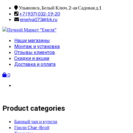
Skip
Ульяновск, Белый Ключ, 2-ая Садовая д.1
to
+7 (937) 032-19-20
content
emelya073@bk.ru
Primary
Наши магазины
Menu
Монтаж и установка
Отзывы клиентов
Скидки и акции
Доставка и оплата
0
Product categories
Банный чан и купели
Грили Char-Broil