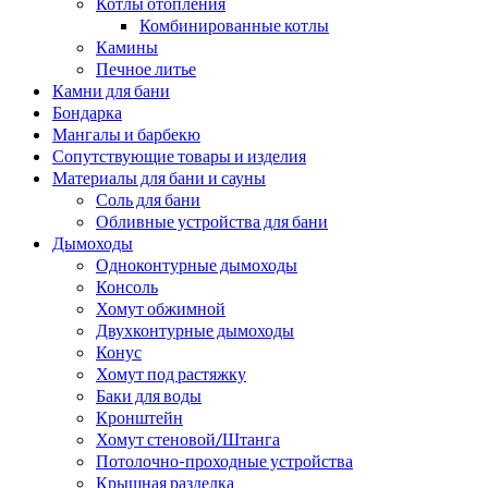
Котлы отопления
Комбинированные котлы
Камины
Печное литье
Камни для бани
Бондарка
Мангалы и барбекю
Сопутствующие товары и изделия
Материалы для бани и сауны
Соль для бани
Обливные устройства для бани
Дымоходы
Одноконтурные дымоходы
Консоль
Хомут обжимной
Двухконтурные дымоходы
Конус
Хомут под растяжку
Баки для воды
Кронштейн
Хомут стеновой/Штанга
Потолочно-проходные устройства
Крышная разделка