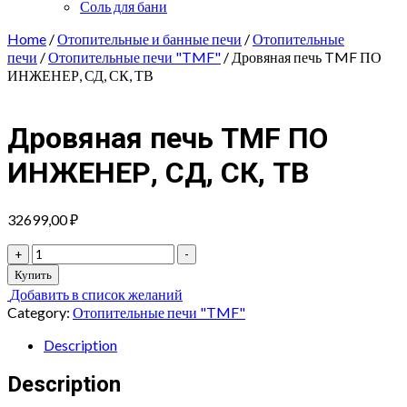
Соль для бани
Home
/
Отопительные и банные печи
/
Отопительные
печи
/
Отопительные печи "TMF"
/ Дровяная печь TMF ПО
ИНЖЕНЕР, СД, СК, ТВ
Дровяная печь TMF ПО
ИНЖЕНЕР, СД, СК, ТВ
32699,00
₽
Дровяная
+
-
печь
Купить
TMF
Добавить в список желаний
ПО
Category:
Отопительные печи "TMF"
ИНЖЕНЕР,
СД,
Description
СК,
ТВ
Description
quantity