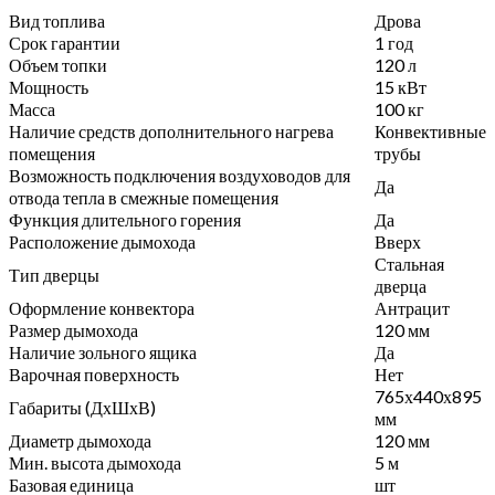
Вид топлива
Дрова
Срок гарантии
1 год
Объем топки
120 л
Мощность
15 кВт
Масса
100 кг
Наличие средств дополнительного нагрева
Конвективные
помещения
трубы
Возможность подключения воздуховодов для
Да
отвода тепла в смежные помещения
Функция длительного горения
Да
Расположение дымохода
Вверх
Стальная
Тип дверцы
дверца
Оформление конвектора
Антрацит
Размер дымохода
120 мм
Наличие зольного ящика
Да
Варочная поверхность
Нет
765х440х895
Габариты (ДхШхВ)
мм
Диаметр дымохода
120 мм
Мин. высота дымохода
5 м
Базовая единица
шт