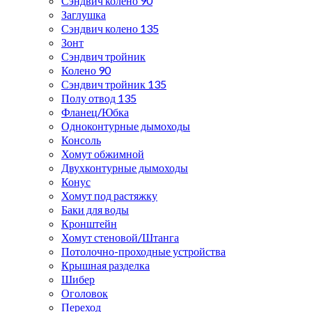
Сэндвич колено 90
Заглушка
Сэндвич колено 135
Зонт
Сэндвич тройник
Колено 90
Сэндвич тройник 135
Полу отвод 135
Фланец/Юбка
Одноконтурные дымоходы
Консоль
Хомут обжимной
Двухконтурные дымоходы
Конус
Хомут под растяжку
Баки для воды
Кронштейн
Хомут стеновой/Штанга
Потолочно-проходные устройства
Крышная разделка
Шибер
Оголовок
Переход