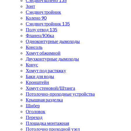
Сэндвич колено 135
Зонт
Сэндвич тройник
Колено 90
Сэндвич тройник 135
Полу отвод 135
Фланец/Юбка
Одноконтурные дымоходы
Консоль
Хомут обжимной
Двухконтурные дымоходы
Конус
Хомут под растяжку
Баки для воды
Кронштейн
Хомут стеновой/Штанга
Потолочно-проходные устройства
Крышная разделка
Шибер
Оголовок
Переход
Площадка монтажная
Потолочно проходной узел