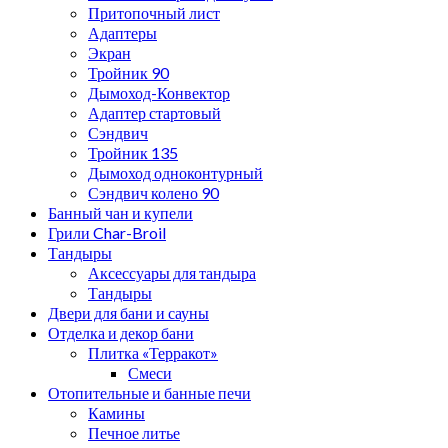
Притопочный лист
Адаптеры
Экран
Тройник 90
Дымоход-Конвектор
Адаптер стартовый
Сэндвич
Тройник 135
Дымоход одноконтурный
Сэндвич колено 90
Банный чан и купели
Грили Char-Broil
Тандыры
Аксессуары для тандыра
Тандыры
Двери для бани и сауны
Отделка и декор бани
Плитка «Терракот»
Смеси
Отопительные и банные печи
Камины
Печное литье