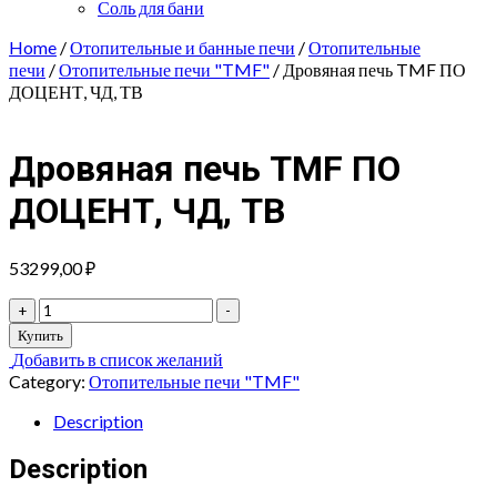
Соль для бани
Home
/
Отопительные и банные печи
/
Отопительные
печи
/
Отопительные печи "TMF"
/ Дровяная печь TMF ПО
ДОЦЕНТ, ЧД, ТВ
Дровяная печь TMF ПО
ДОЦЕНТ, ЧД, ТВ
53299,00
₽
Дровяная
+
-
печь
Купить
TMF
Добавить в список желаний
ПО
Category:
Отопительные печи "TMF"
ДОЦЕНТ,
ЧД,
Description
ТВ
quantity
Description