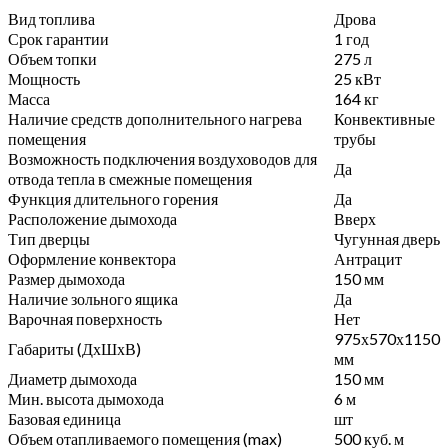
Вид топлива
Дрова
Срок гарантии
1 год
Объем топки
275 л
Мощность
25 кВт
Масса
164 кг
Наличие средств дополнительного нагрева
Конвективные
помещения
трубы
Возможность подключения воздуховодов для
Да
отвода тепла в смежные помещения
Функция длительного горения
Да
Расположение дымохода
Вверх
Тип дверцы
Чугунная дверь
Оформление конвектора
Антрацит
Размер дымохода
150 мм
Наличие зольного ящика
Да
Варочная поверхность
Нет
975х570х1150
Габариты (ДхШхВ)
мм
Диаметр дымохода
150 мм
Мин. высота дымохода
6 м
Базовая единица
шт
Объем отапливаемого помещения (max)
500 куб. м