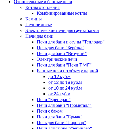
Отопительные и банные печи
Котлы отопления
Комбинированные котлы
Камины
Печное литье
Электрические печи для сауны harvia
Печи для бани
Печи для бани и сауны "Теплодар"
Печь для бани "Берёзка"
Печи для бани "Везувий"
Электрические печи
Печи для бани "Печи TMF"
Банные печи по объему парной
до 12 куб.м
от 12 до 18 куб.м
от 18 до 24 куб.м
от 24 куб.м
Печи "Бренеран"
Печи для бани "Прометалл"
Печи с баком
Печи для бани "Ермак"
Печь для бани "Паровар"
Печи для сауны "Ферингер"