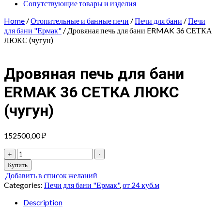
Сопутствующие товары и изделия
Home
/
Отопительные и банные печи
/
Печи для бани
/
Печи
для бани "Ермак"
/ Дровяная печь для бани ERMAK 36 СЕТКА
ЛЮКС (чугун)
Дровяная печь для бани
ERMAK 36 СЕТКА ЛЮКС
(чугун)
152500,00
₽
Дровяная
+
-
печь
Купить
для
Добавить в список желаний
бани
Categories:
Печи для бани "Ермак"
,
от 24 куб.м
ERMAK
36
Description
СЕТКА