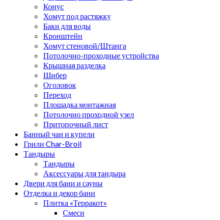
Конус
Хомут под растяжку
Баки для воды
Кронштейн
Хомут стеновой/Штанга
Потолочно-проходные устройства
Крышная разделка
Шибер
Оголовок
Переход
Площадка монтажная
Потолочно проходной узел
Притопочный лист
Банный чан и купели
Грили Char-Broil
Тандыры
Тандыры
Аксессуары для тандыра
Двери для бани и сауны
Отделка и декор бани
Плитка «Терракот»
Смеси