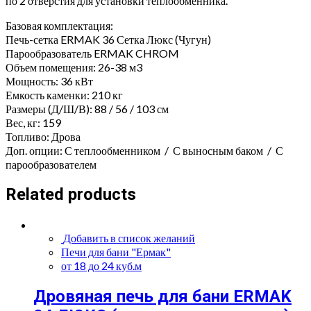
по 2 отверстия для установки теплообменника.
Базовая комплектация:
Печь-сетка ERMAK 36 Сетка Люкс (Чугун)
Парообразователь ERMAK CHROM
Объем помещения: 26-38 м3
Мощность: 36 кВт
Емкость каменки: 210 кг
Размеры (Д/Ш/В): 88 / 56 / 103 см
Вес, кг: 159
Топливо: Дрова
Доп. опции: С теплообменником / С выносным баком / С
парообразователем
Related products
Добавить в список желаний
Печи для бани "Ермак"
от 18 до 24 куб.м
Дровяная печь для бани ERMAK