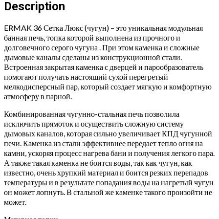
ЛЮКС
Description
(чугун)
quantity
ERMAK 36 Сетка Люкс (чугун) – это уникальная модульная
банная печь, топка которой выполнена из прочного и
долговечного серого чугуна . При этом каменка и сложные
дымовые каналы сделаны из конструкционной стали.
Встроенная закрытая каменка с дверцей и парообразователь
помогают получать настоящий сухой перегретый
мелкодисперсный пар, который создает мягкую и комфортную
атмосферу в парной.
Комбинированная чугунно-стальная печь позволила
исключить прямоток и осуществить сложную систему
дымовых каналов, которая сильно увеличивает КПД чугунной
печи. Каменка из стали эффективнее передает тепло огня на
камни, ускоряя процесс нагрева бани и получения легкого пара.
А также такая каменка не боится воды, так как чугун, как
известно, очень хрупкий материал и боится резких перепадов
температуры и в результате попадания воды на нагретый чугун
он может лопнуть. В стальной же каменке такого произойти не
может.