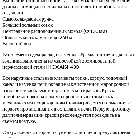
Выносной топочный тоннель — с возможностью увеличения
длины с помощью специальных проставок (приобретаются
отдельно)
Самоохлаждаемая ручка
Большой зольный совок
Центральное расположение дымохода (Ø 130 мм)
Общая емкость каменки до 260 кг.
Внешний вид
Все элементы декора, задняя стенка, обрамление печи, дверцы и
зольника выполнены из жаростойкой хромированной
нержавеющей стали INOX AISI-430.
Все наружные стальные элементы топки, корпус, топочный
канал и каменка печи окрашены качественной жаропрочной
износостойкой кремнийорганической краской. Краска
приобретает окончательную прочность и стойкость к
механическим повреждениям (полимеризуется) только после
первого протапливания и остывания печи. Первую протопку
для полимеризации краски рекомендуется проводить на
свежем воздухе.
С двух боковых сторон чугунной топки печи предусмотрены