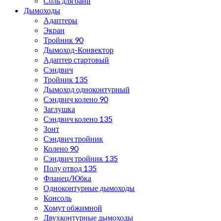
Соль для бани
Дымоходы
Адаптеры
Экран
Тройник 90
Дымоход-Конвектор
Адаптер стартовый
Сэндвич
Тройник 135
Дымоход одноконтурный
Сэндвич колено 90
Заглушка
Сэндвич колено 135
Зонт
Сэндвич тройник
Колено 90
Сэндвич тройник 135
Полу отвод 135
Фланец/Юбка
Одноконтурные дымоходы
Консоль
Хомут обжимной
Двухконтурные дымоходы