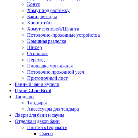
Конус
Хомут под растяжку
Баки для воды
Кронштейн
Хомут стеновой/Штанга
Потолочно-проходные устройства
Крышная разделка
Шибер
Оголовок
Переход
Площадка монтажная
Потолочно проходной узел
Притопочный лист
Банный чан и купели
Грили Char-Broil
Тандыры
Тандыры
Аксессуары для тандыра
Двери для бани и сауны
Отделка и декор бани
Плитка «Терракот»
Смеси