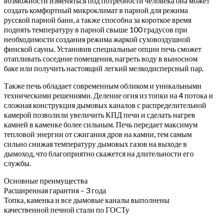
возможности изменяться под потребности человека она может
создать комфортный микроклимат в парной для режима
русской парной бани, а также способна за короткое время
поднять температуру в парной свыше 100 градусов при
необходимости создания режима жаркой суховоздушной
финской сауны. Установив специальные опции печь сможет
отапливать соседние помещения, нагреть воду в выносном
баке или получить настоящий легкий мелкодисперсный пар.
Также печь обладает современным обликом и уникальными
техническими решениями. Деление огня из топки на 4 потока и
сложная конструкция дымовых каналов с распределительной
камерой позволили увеличить КПД печи и сделать нагрев
камней в каменке более сильным. Печь передает максимум
тепловой энергии от сжигания дров на камни, тем самым
сильно снижая температуру дымовых газов на выходе в
дымоход, что благоприятно скажется на длительности его
службы.
Основные преимущества
Расширенная гарантия – 3 года
Топка, каменка и все дымовые каналы выполнены
качественной печной стали по ГОСТу