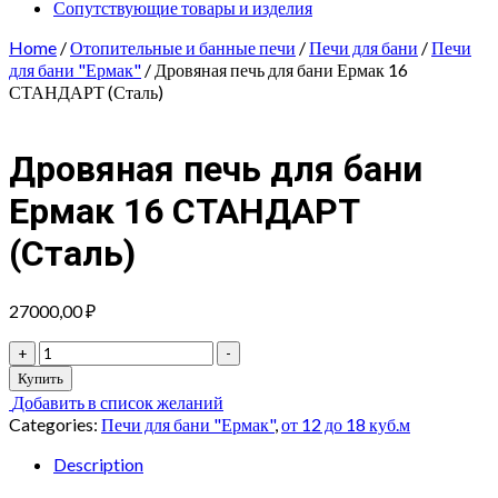
Сопутствующие товары и изделия
Home
/
Отопительные и банные печи
/
Печи для бани
/
Печи
для бани "Ермак"
/ Дровяная печь для бани Ермак 16
СТАНДАРТ (Сталь)
Дровяная печь для бани
Ермак 16 СТАНДАРТ
(Сталь)
27000,00
₽
Дровяная
+
-
печь
Купить
для
Добавить в список желаний
бани
Categories:
Печи для бани "Ермак"
,
от 12 до 18 куб.м
Ермак
16
Description
СТАНДАРТ