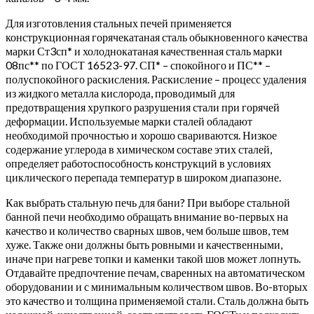
Для изготовления стальных печей применяется
конструкционная горячекатаная сталь обыкновенного качества
марки Ст3сп* и холоднокатаная качественная сталь марки
08пс** по ГОСТ 16523-97. СП* – спокойного и ПС** –
полуспокойного раскисления. Раскисление – процесс удаления
из жидкого металла кислорода, проводимый для
предотвращения хрупкого разрушения стали при горячей
деформации. Используемые марки сталей обладают
необходимой прочностью и хорошо свариваются. Низкое
содержание углерода в химическом составе этих сталей,
определяет работоспособность конструкций в условиях
циклического перепада температур в широком диапазоне.
Как выбрать стальную печь для бани? При выборе стальной
банной печи необходимо обращать внимание во-первых на
качество и количество сварных швов, чем больше швов, тем
хуже. Также они должны быть ровными и качественными,
иначе при нагреве топки и каменки такой шов может лопнуть.
Отдавайте предпочтение печам, сваренных на автоматическом
оборудовании и с минимальным количеством швов. Во-вторых
это качество и толщина применяемой стали. Сталь должна быть