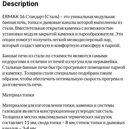
(Сталь)
Description
quantity
ERMAK 16 Стандарт (Сталь) – это уникальная модульная
банная печь, топка и дымовые каналы которой выполнены из
стали. Вместительная открытая каменка с возможностью
установки модуля закрытой каменки и парообразователя. Эти
опции помогут получить легкий мелкодисперсный пар,
который создаст мягкую и комфортную атмосферу в парной.
Банные печи из стали по стоимости являются самыми
недорогими в отличии от печей из чугуна или нержавейки.
Стальные банные печи быстро прогревают помещение парной
и каменку. Толщина стали специально подобрана таким
образом, чтобы обеспечить оптимальную скорость прогрева и
долговечность печи.
Материал топки
Материалом для изготовления топки, каменки и системы
газоходов является конструкционная углеродистая сталь.
Толщина в местах максимальных термических нагрузок
составляет 11 мм, свода топки – 8 мм, стенок топки и дымовых
каналов – 3-4 мм.