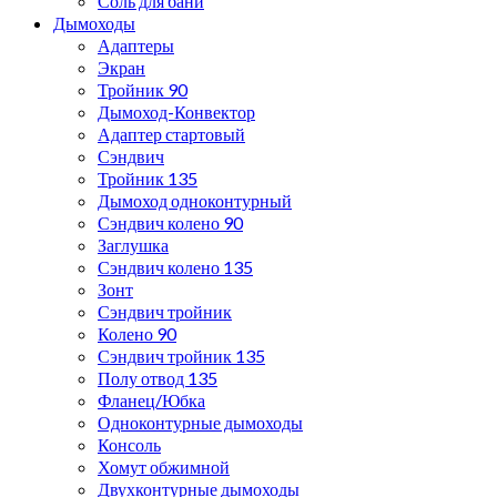
Соль для бани
Дымоходы
Адаптеры
Экран
Тройник 90
Дымоход-Конвектор
Адаптер стартовый
Сэндвич
Тройник 135
Дымоход одноконтурный
Сэндвич колено 90
Заглушка
Сэндвич колено 135
Зонт
Сэндвич тройник
Колено 90
Сэндвич тройник 135
Полу отвод 135
Фланец/Юбка
Одноконтурные дымоходы
Консоль
Хомут обжимной
Двухконтурные дымоходы