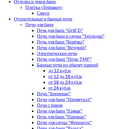
Отделка и декор бани
Плитка «Терракот»
Смеси
Отопительные и банные печи
Печи для бани
Печь для бани "Grill`D"
Печи для бани и сауны "Теплодар"
Печь для бани "Берёзка"
Печи для бани "Везувий"
Электрические печи
Печи для бани "Печи TMF"
Банные печи по объему парной
до 12 куб.м
от 12 до 18 куб.м
от 18 до 24 куб.м
от 24 куб.м
Печи "Бренеран"
Печи для бани "Прометалл"
Печи с баком
Печи для бани "Ермак"
Печь для бани "Паровар"
Печи для сауны "Ферингер"
Печи для бани "Радуга"