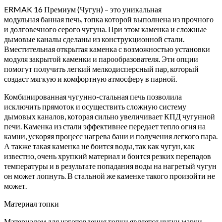
ERMAK 16 Премиум (Чугун) – это уникальная
модульная банная печь, топка которой выполнена из прочного
и долговечного серого чугуна. При этом каменка и сложные
дымовые каналы сделаны из конструкционной стали.
Вместительная открытая каменка с возможностью установки
модуля закрытой каменки и парообразователя. Эти опции
помогут получить легкий мелкодисперсный пар, который
создаст мягкую и комфортную атмосферу в парной.
Комбинированная чугунно-стальная печь позволила
исключить прямоток и осуществить сложную систему
дымовых каналов, которая сильно увеличивает КПД чугунной
печи. Каменка из стали эффективнее передает тепло огня на
камни, ускоряя процесс нагрева бани и получения легкого пара.
А также такая каменка не боится воды, так как чугун, как
известно, очень хрупкий материал и боится резких перепадов
температуры и в результате попадания воды на нагретый чугун
он может лопнуть. В стальной же каменке такого произойти не
может.
Материал топки
Материалом для изготовления топки является чугун марки