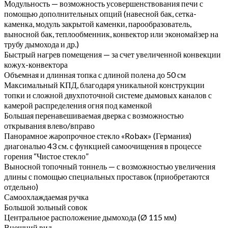
Модульность — возможность усовершенствования печи с
помощью дополнительных опций (навесной бак, сетка-
каменка, модуль закрытой каменки, парообразователь,
выносной бак, теплообменник, конвектор или экономайзер на
трубу дымохода и др.)
Быстрый нагрев помещения — за счет увеличенной конвекции
кожух-конвектора
Объемная и длинная топка с длиной полена до 50 см
Максимальный КПД, благодаря уникальной конструкции
топки и сложной двухпоточной системе дымовых каналов с
камерой распределения огня под каменкой
Большая перенавешиваемая дверка с возможностью
открывания влево/вправо
Панорамное жаропрочное стекло «Robax» (Германия)
диагональю 43 см. с функцией самоочищения в процессе
горения “Чистое стекло”
Выносной топочный тоннель — с возможностью увеличения
длины с помощью специальных проставок (приобретаются
отдельно)
Самоохлаждаемая ручка
Большой зольный совок
Центральное расположение дымохода (Ø 115 мм)
Внешний вид