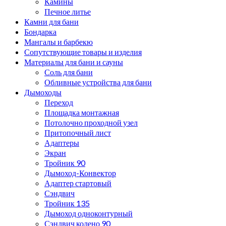
Камины
Печное литье
Камни для бани
Бондарка
Мангалы и барбекю
Сопутствующие товары и изделия
Материалы для бани и сауны
Соль для бани
Обливные устройства для бани
Дымоходы
Переход
Площадка монтажная
Потолочно проходной узел
Притопочный лист
Адаптеры
Экран
Тройник 90
Дымоход-Конвектор
Адаптер стартовый
Сэндвич
Тройник 135
Дымоход одноконтурный
Сэндвич колено 90