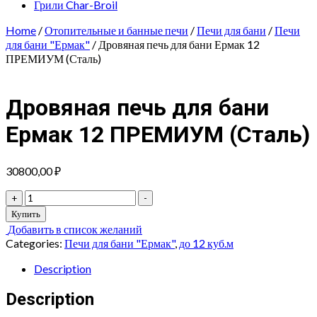
Грили Char-Broil
Home
/
Отопительные и банные печи
/
Печи для бани
/
Печи
для бани "Ермак"
/ Дровяная печь для бани Ермак 12
ПРЕМИУМ (Сталь)
Дровяная печь для бани
Ермак 12 ПРЕМИУМ (Сталь)
30800,00
₽
Дровяная
+
-
печь
Купить
для
Добавить в список желаний
бани
Categories:
Печи для бани "Ермак"
,
до 12 куб.м
Ермак
12
Description
ПРЕМИУМ
(Сталь)
Description
quantity