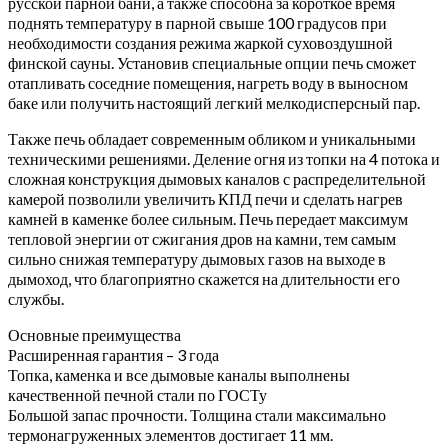
русской парной бани, а также способна за короткое время
поднять температуру в парной свыше 100 градусов при
необходимости создания режима жаркой суховоздушной
финской сауны. Установив специальные опции печь сможет
отапливать соседние помещения, нагреть воду в выносном
баке или получить настоящий легкий мелкодисперсный пар.
Также печь обладает современным обликом и уникальными
техническими решениями. Деление огня из топки на 4 потока и
сложная конструкция дымовых каналов с распределительной
камерой позволили увеличить КПД печи и сделать нагрев
камней в каменке более сильным. Печь передает максимум
тепловой энергии от сжигания дров на камни, тем самым
сильно снижая температуру дымовых газов на выходе в
дымоход, что благоприятно скажется на длительности его
службы.
Основные преимущества
Расширенная гарантия – 3 года
Топка, каменка и все дымовые каналы выполнены
качественной печной стали по ГОСТу
Большой запас прочности. Толщина стали максимально
термонагруженных элементов достигает 11 мм.