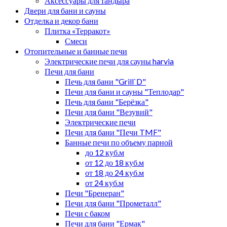
Аксессуары для тандыра
Двери для бани и сауны
Отделка и декор бани
Плитка «Терракот»
Смеси
Отопительные и банные печи
Электрические печи для сауны harvia
Печи для бани
Печь для бани "Grill`D"
Печи для бани и сауны "Теплодар"
Печь для бани "Берёзка"
Печи для бани "Везувий"
Электрические печи
Печи для бани "Печи TMF"
Банные печи по объему парной
до 12 куб.м
от 12 до 18 куб.м
от 18 до 24 куб.м
от 24 куб.м
Печи "Бренеран"
Печи для бани "Прометалл"
Печи с баком
Печи для бани "Ермак"