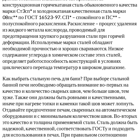
конструкционная горячекатаная сталь обыкновенного качества
марки Ст3сп* и холоднокатаная качественная сталь марки
08пс** по ГОСТ 16523-97. СП* – спокойного и ПС** –
полуспокойного раскисления. Раскисление – процесс удаления
из жидкого металла кислорода, проводимый для
предотвращения хрупкого разрушения стали при горячей
деформации. Используемые марки сталей обладают
необходимой прочностью и хорошо свариваются. Низкое
содержание углерода в химическом составе этих сталей,
определяет работоспособность конструкций в условиях
циклического перепада температур в широком диапазоне.
Как выбрать стальную печь для бани? При выборе стальной
банной печи необходимо обращать внимание во-первых на
качество и количество сварных швов, чем больше швов, тем
хуже. Также они должны быть ровными и качественными,
иначе при нагреве топки и каменки такой шов может лопнуть.
Отдавайте предпочтение печам, сваренных на автоматическом
оборудовании и с минимальным количеством швов. Во-вторых
это качество и толщина применяемой стали. Сталь должна быть
надежной, качественной, соответствовать ГОСТу и подходить
для использования в печах. При правильном соотношении