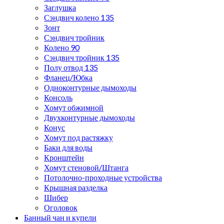
Заглушка
Сэндвич колено 135
Зонт
Сэндвич тройник
Колено 90
Сэндвич тройник 135
Полу отвод 135
Фланец/Юбка
Одноконтурные дымоходы
Консоль
Хомут обжимной
Двухконтурные дымоходы
Конус
Хомут под растяжку
Баки для воды
Кронштейн
Хомут стеновой/Штанга
Потолочно-проходные устройства
Крышная разделка
Шибер
Оголовок
Банный чан и купели