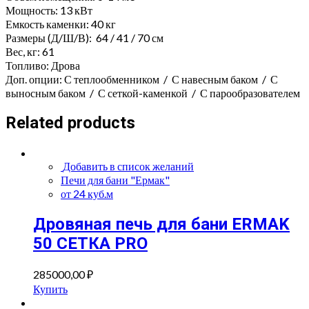
Мощность: 13 кВт
Емкость каменки: 40 кг
Размеры (Д/Ш/В): 64 / 41 / 70 см
Вес, кг: 61
Топливо: Дрова
Доп. опции: С теплообменником / С навесным баком / С
выносным баком / С сеткой-каменкой / С парообразователем
Related products
Добавить в список желаний
Печи для бани "Ермак"
от 24 куб.м
Дровяная печь для бани ERMAK
50 СЕТКА PRO
285000,00
₽
Купить