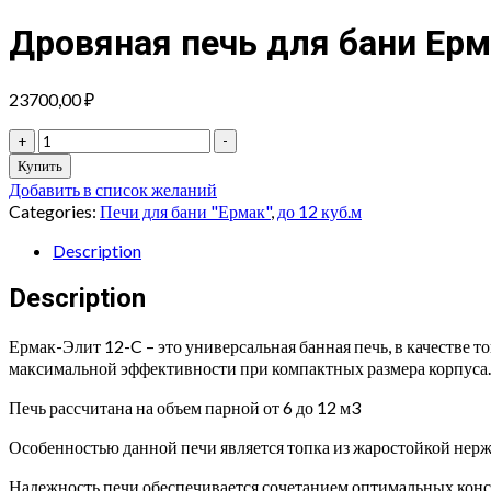
Дровяная печь для бани Ерм
23700,00
₽
Дровяная
+
-
печь
Купить
для
Добавить в список желаний
бани
Categories:
Печи для бани "Ермак"
,
до 12 куб.м
Ермак-
Элит
Description
12-
C
Description
(нержавейка)
quantity
Ермак-Элит 12-C – это универсальная банная печь, в качестве т
максимальной эффективности при компактных размера корпуса.
Печь рассчитана на объем парной от 6 до 12 м3
Особенностью данной печи является топка из жаростойкой нер
Надежность печи обеспечивается сочетанием оптимальных кон