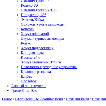
Сэндвич тройник
Колено 90
Сэндвич тройник 135
Полу отвод 135
Фланец/Юбка
Одноконтурные дымоходы
Консоль
Хомут обжимной
Двухконтурные дымоходы
Конус
Хомут под растяжку
Баки для воды
Кронштейн
Хомут стеновой/Штанга
Потолочно-проходные устройства
Крышная разделка
Шибер
Оголовок
Банный чан и купели
Грили Char-Broil
Home
/
Отопительные и банные печи
/
Печи для бани
/
Печи дл