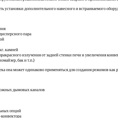
ь установки дополнительного навесного и встраиваемого оборуд
ния
одисперсного пара
ной
кг. камней
ракрасного излучения от задней стенки печи и увеличения конв
майзер, бак и т.п.)
ка она может одинаково применяться для создания режимов как р
сложных дымовых каналов
льных опций
-конвектора