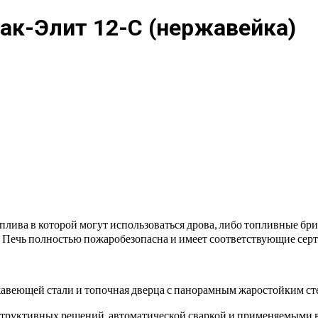
ак-Элит 12-C (нержавейка)
оплива в которой могут использоваться дрова, либо топливные бр
 Печь полностью пожаробезопасна и имеет соответствующие сер
жавеющей стали и топочная дверца с панорамным жаростойким ст
структивных решений, автоматической сваркой и применяемыми