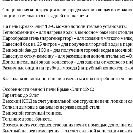
Специальная конструкция печи, предусматривающая возможност
опции размещаются на задней стенке печи.
На печь Ермак-Элит 12-C можно дополнительно установить:
Теплообменник – для нагрева воды в выносном баке или отопле
Парообразователь (парогенератор) – для создания мягкого мелк
Навесной бак на 35 литров – для получения горячей воды в пар
Выносной бак до 100 л – для получения горячей воды в моечной
Навесную сетку-каменку – для размещения дополнительных 40 
Дополнительный экран-конвектор – для защиты от жесткого инф
Различные опции на трубу дымохода (натрубный конвектор, эконо
Благодаря возможности печи изменяться под потребности челове
Особенности банной печи Ермак-Элит 12-C:
Гарантия: до 3 лет
Высокий КПД за счет уникальной конструкции печи, топки и 
Топка и дымовые каналы из нержавеющей стали
Выносной топочный тоннель
Топливо: дрова, брикеты
Возможность усовершенствования печи с помощью дополните
Быстрый нагрев помещения — за счет сильной конвекции кожух