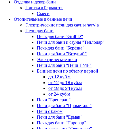
Отделка и декор бани
Плитка «Терракот»
Смеси
Отопительные и банные печи
Электрические печи для сауны harvia
Печи для бани
Печь для бани "Grill`D"
Печи для бани и сауны "Теплодар"
Печь для бани "Берёзка"
Печи для бани "Везувий"
Электрические печи
Печи для бани "Печи TMF"
Банные печи по объему парной
до 12 куб.м
от 12 до 18 куб.м
от 18 до 24 куб.м
от 24 куб.м
Печи "Бренеран"
Печи для бани "Прометалл"
Печи с баком
Печи для бани "Ермак"
Печь для бани "Паровар"
Печи для сауны "Ферингер"