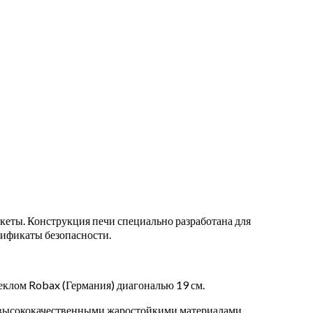
икеты. Конструкция печи специально разработана для
тификаты безопасности.
еклом Robax (Германия) диагональю 19 см.
 высококачественными жаростойкими материалами.