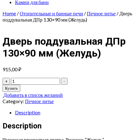
Камни для бани
Home
/
Отопительные и банные печи
/
Печное литье
/ Дверь
поддувальная ДПр 130×90 мм (Желудь)
Дверь поддувальная ДПр
130×90 мм (Желудь)
915,00
₽
Дверь
+
-
поддувальная
Купить
ДПр
Добавить в список желаний
130x90
Category:
Печное литье
мм
(Желудь)
Description
quantity
Description
Чугунная прочистная дверка. Рисунок “Желудь”