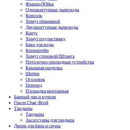
Фланец/Юбка
Одноконтурные дымоходы
Консоль
Хомут обжимной
Двухконтурные дымоходы
Конус
Хомут под растяжку
Баки для воды
Кронштейн
Хомут стеновой/Штанга
Потолочно-проходные устройства
Крышная разделка
Шибер
Оголовок
Переход
Площадка монтажная
Банный чан и купели
Грили Char-Broil
Тандыры
Тандыры
Аксессуары для тандыра
Двери для бани и сауны