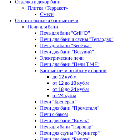
Отделка и декор бани
Плитка «Терракот»
Смеси
Отопительные и банные печи
Печи для бани
Печь для бани "Grill`D"
Печи для бани и сауны "Теплодар"
Печь для бани "Берёзка"
Печи для бани "Везувий"
Электрические печи
Печи для бани "Печи TMF"
Банные печи по объему парной
до 12 куб.м
от 12 до 18 куб.м
от 18 до 24 куб.м
от 24 куб.м
Печи "Бренеран"
Печи для бани "Прометалл"
Печи с баком
Печи для бани "Ермак"
Печь для бани "Паровар"
Печи для сауны "Ферингер"
Печи для бани "Радуга"