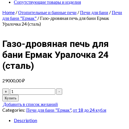
Сопутствующие товары и изделия
Home
/
Отопительные и банные печи
/
Печи для бани
/
Печи
для бани "Ермак"
/ Газо-дровяная печь для бани Ермак
Уралочка 24 (сталь)
Газо-дровяная печь для
бани Ермак Уралочка 24
(сталь)
29000,00
₽
Газо-
+
-
дровяная
Купить
печь
Добавить в список желаний
для
Categories:
Печи для бани "Ермак"
,
от 18 до 24 куб.м
бани
Ермак
Description
Уралочка