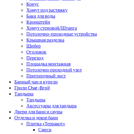
Конус
Хомут под растяжку
Баки для воды
Кронштейн
Хомут стеновой/Штанга
Потолочно-проходные устройства
Крышная разделка
Шибер
Оголовок
Переход
Площадка монтажная
Потолочно проходной узел
Притопочный лист
Банный чан и купели
Грили Char-Broil
Тандыры
Тандыры
Аксессуары для тандыра
Двери для бани и сауны
Отделка и декор бани
Плитка «Терракот»
Смеси