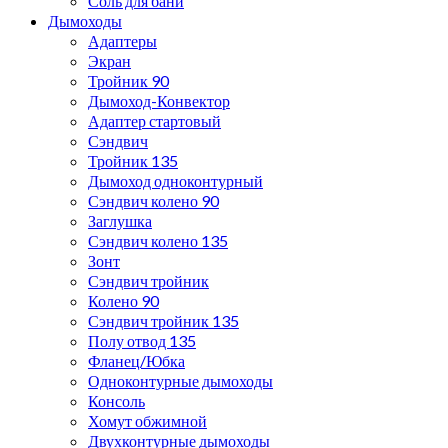
Соль для бани
Дымоходы
Адаптеры
Экран
Тройник 90
Дымоход-Конвектор
Адаптер стартовый
Сэндвич
Тройник 135
Дымоход одноконтурный
Сэндвич колено 90
Заглушка
Сэндвич колено 135
Зонт
Сэндвич тройник
Колено 90
Сэндвич тройник 135
Полу отвод 135
Фланец/Юбка
Одноконтурные дымоходы
Консоль
Хомут обжимной
Двухконтурные дымоходы