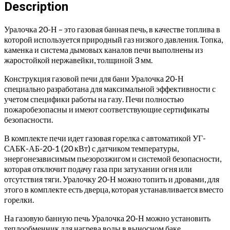
с
Description
автоматикой
(нержавейка)
Уралочка 20-Н – это газовая банная печь, в качестве топлива в
quantity
которой используется природный газ низкого давления. Топка,
каменка и система дымовых каналов печи выполнены из
жаростойкой нержавейки, толщиной 3 мм.
Конструкция газовой печи для бани Уралочка 20-Н
специально разработана для максимальной эффективности с
учетом специфики работы на газу. Печи полностью
пожаробезопасны и имеют соответствующие сертификаты
безопасности.
В комплекте печи идет газовая горелка с автоматикой УГ-
САБК-АБ-20-1 (20 кВт) с датчиком температуры,
энергонезависимым пьезорозжигом и системой безопасности,
которая отключит подачу газа при затухании огня или
отсутствия тяги. Уралочку 20-Н можно топить и дровами, для
этого в комплекте есть дверца, которая устанавливается вместо
горелки.
На газовую банную печь Уралочка 20-Н можно установить
теплообменник для нагрева воды в выносном баке.