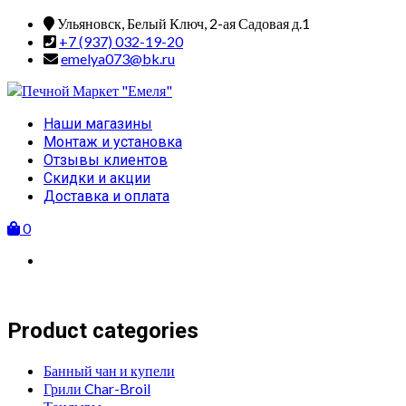
Skip
Ульяновск, Белый Ключ, 2-ая Садовая д.1
to
+7 (937) 032-19-20
content
emelya073@bk.ru
Primary
Наши магазины
Menu
Монтаж и установка
Отзывы клиентов
Скидки и акции
Доставка и оплата
0
Product categories
Банный чан и купели
Грили Char-Broil