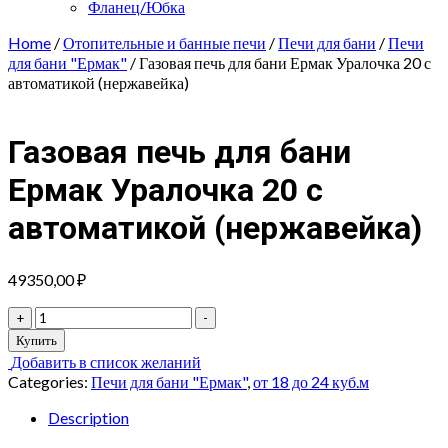
Фланец/Юбка
Home
/
Отопительные и банные печи
/
Печи для бани
/
Печи
для бани "Ермак"
/ Газовая печь для бани Ермак Уралочка 20 с
автоматикой (нержавейка)
Газовая печь для бани
Ермак Уралочка 20 с
автоматикой (нержавейка)
49350,00
₽
Газовая
+
-
печь
Купить
для
Добавить в список желаний
бани
Categories:
Печи для бани "Ермак"
,
от 18 до 24 куб.м
Ермак
Уралочка
Description
20