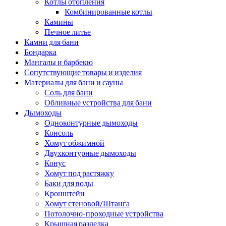
Котлы отопления
Комбинированные котлы
Камины
Печное литье
Камни для бани
Бондарка
Мангалы и барбекю
Сопутствующие товары и изделия
Материалы для бани и сауны
Соль для бани
Обливные устройства для бани
Дымоходы
Одноконтурные дымоходы
Консоль
Хомут обжимной
Двухконтурные дымоходы
Конус
Хомут под растяжку
Баки для воды
Кронштейн
Хомут стеновой/Штанга
Потолочно-проходные устройства
Крышная разделка