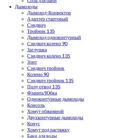
Соль для бани
Дымоходы
Дымоход-Конвектор
Адаптер стартовый
Сэндвич
Тройник 135
Дымоход одноконтурный
Сэндвич колено 90
Заглушка
Сэндвич колено 135
Зонт
Сэндвич тройник
Колено 90
Сэндвич тройник 135
Полу отвод 135
Фланец/Юбка
Одноконтурные дымоходы
Консоль
Хомут обжимной
Двухконтурные дымоходы
Конус
Хомут под растяжку
Баки для воды