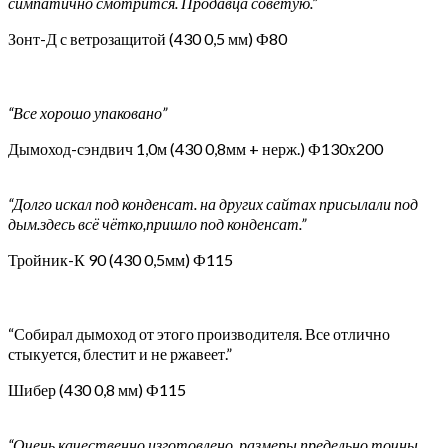
симпатично смотрится. Продавца советую.”
Зонт-Д с ветрозащитой (430 0,5 мм) Ф80
“Все хорошо упаковано”
Дымоход-сэндвич 1,0м (430 0,8мм + нерж.) Ф130х200
“Долго искал под конденсат. на других сайтах присылали под
дым.здесь всё чётко,пришло под конденсат.”
Тройник-К 90 (430 0,5мм) Ф115
“Собирал дымоход от этого производителя. Все отлично
стыкуется, блестит и не ржавеет.”
Шибер (430 0,8 мм) Ф115
“Очень качественно изготовлено, размеры предельно точны,