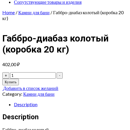
Сопутствующие товары и изделия
Home
/
Камни для бани
/ Габбро-диабаз колотый (коробка 20
кг)
Габбро-диабаз колотый
(коробка 20 кг)
402,00
₽
Габбро-
+
-
диабаз
Купить
колотый
Добавить в список желаний
(коробка
Category:
Камни для бани
20
кг)
Description
quantity
Description
Габбро-диабаз колотый