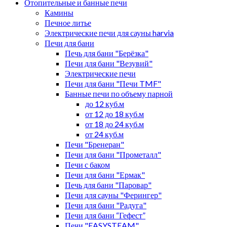
Отопительные и банные печи
Камины
Печное литье
Электрические печи для сауны harvia
Печи для бани
Печь для бани "Берёзка"
Печи для бани "Везувий"
Электрические печи
Печи для бани "Печи TMF"
Банные печи по объему парной
до 12 куб.м
от 12 до 18 куб.м
от 18 до 24 куб.м
от 24 куб.м
Печи "Бренеран"
Печи для бани "Прометалл"
Печи с баком
Печи для бани "Ермак"
Печь для бани "Паровар"
Печи для сауны "Ферингер"
Печи для бани "Радуга"
Печи для бани “Гефест”
Печи "EASYSTEAM"