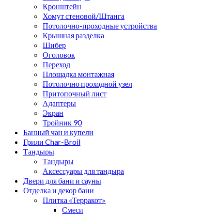
Кронштейн
Хомут стеновой/Штанга
Потолочно-проходные устройства
Крышная разделка
Шибер
Оголовок
Переход
Площадка монтажная
Потолочно проходной узел
Притопочный лист
Адаптеры
Экран
Тройник 90
Банный чан и купели
Грили Char-Broil
Тандыры
Тандыры
Аксессуары для тандыра
Двери для бани и сауны
Отделка и декор бани
Плитка «Терракот»
Смеси