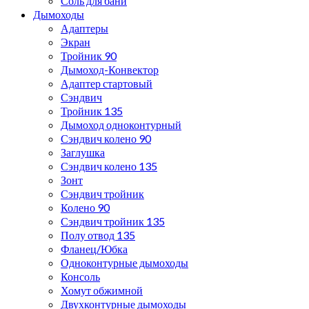
Соль для бани
Дымоходы
Адаптеры
Экран
Тройник 90
Дымоход-Конвектор
Адаптер стартовый
Сэндвич
Тройник 135
Дымоход одноконтурный
Сэндвич колено 90
Заглушка
Сэндвич колено 135
Зонт
Сэндвич тройник
Колено 90
Сэндвич тройник 135
Полу отвод 135
Фланец/Юбка
Одноконтурные дымоходы
Консоль
Хомут обжимной
Двухконтурные дымоходы