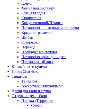
Конус
Хомут под растяжку
Баки для воды
Кронштейн
Хомут стеновой/Штанга
Потолочно-проходные устройства
Крышная разделка
Шибер
Оголовок
Переход
Площадка монтажная
Потолочно проходной узел
Притопочный лист
Банный чан и купели
Грили Char-Broil
Тандыры
Тандыры
Аксессуары для тандыра
Двери для бани и сауны
Отделка и декор бани
Плитка «Терракот»
Смеси