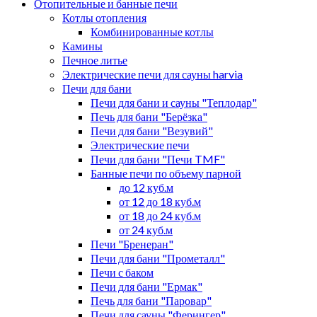
Отопительные и банные печи
Котлы отопления
Комбинированные котлы
Камины
Печное литье
Электрические печи для сауны harvia
Печи для бани
Печи для бани и сауны "Теплодар"
Печь для бани "Берёзка"
Печи для бани "Везувий"
Электрические печи
Печи для бани "Печи TMF"
Банные печи по объему парной
до 12 куб.м
от 12 до 18 куб.м
от 18 до 24 куб.м
от 24 куб.м
Печи "Бренеран"
Печи для бани "Прометалл"
Печи с баком
Печи для бани "Ермак"
Печь для бани "Паровар"
Печи для сауны "Ферингер"