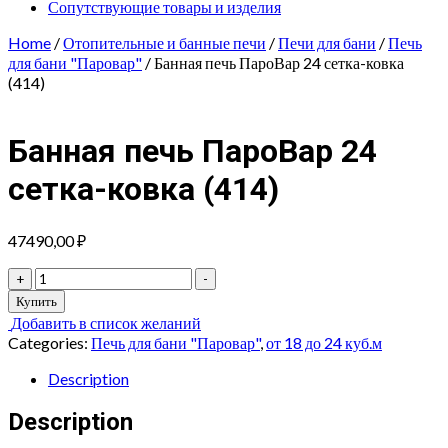
Сопутствующие товары и изделия
Home
/
Отопительные и банные печи
/
Печи для бани
/
Печь
для бани "Паровар"
/ Банная печь ПароВар 24 сетка-ковка
(414)
Банная печь ПароВар 24
сетка-ковка (414)
47490,00
₽
Банная
+
-
печь
Купить
ПароВар
Добавить в список желаний
24
Categories:
Печь для бани "Паровар"
,
от 18 до 24 куб.м
сетка-
ковка
Description
(414)
quantity
Description