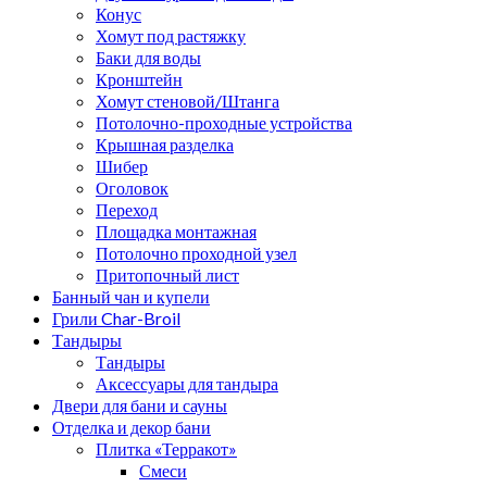
Конус
Хомут под растяжку
Баки для воды
Кронштейн
Хомут стеновой/Штанга
Потолочно-проходные устройства
Крышная разделка
Шибер
Оголовок
Переход
Площадка монтажная
Потолочно проходной узел
Притопочный лист
Банный чан и купели
Грили Char-Broil
Тандыры
Тандыры
Аксессуары для тандыра
Двери для бани и сауны
Отделка и декор бани
Плитка «Терракот»
Смеси