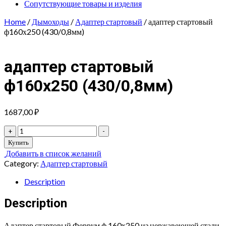
Сопутствующие товары и изделия
Home
/
Дымоходы
/
Адаптер стартовый
/ адаптер стартовый
ф160х250 (430/0,8мм)
адаптер стартовый
ф160х250 (430/0,8мм)
1687,00
₽
адаптер
+
-
стартовый
Купить
ф160х250
Добавить в список желаний
(430/0,8мм)
Category:
Адаптер стартовый
quantity
Description
Description
Адаптер стартовый Феррум ф 160х250 из нержавеющей стали