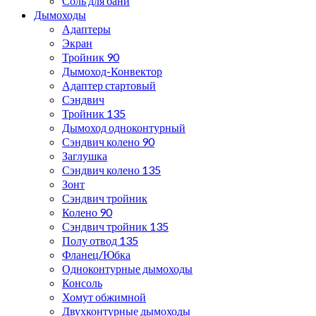
Соль для бани
Дымоходы
Адаптеры
Экран
Тройник 90
Дымоход-Конвектор
Адаптер стартовый
Сэндвич
Тройник 135
Дымоход одноконтурный
Сэндвич колено 90
Заглушка
Сэндвич колено 135
Зонт
Сэндвич тройник
Колено 90
Сэндвич тройник 135
Полу отвод 135
Фланец/Юбка
Одноконтурные дымоходы
Консоль
Хомут обжимной
Двухконтурные дымоходы