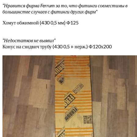
“Нравится фирма Ferrum за то, что фитинги совместимы в
большинстве случаев с фитинги других фирм”
Хомут обжимной (430 0,5 мм) Ф125
“Недостатков не выявил”
Конус на сэндвич трубу (430 0,5 + нерж.) Ф120х200