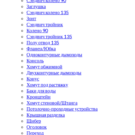
Сэндвич колено 90
Заглушка
Сэндвич колено 135
Зонт
Сэндвич тройник
Колено 90
Сэндвич тройник 135
Полу отвод 135
Фланец/Юбка
Одноконтурные дымоходы
Консоль
Хомут обжимной
Двухконтурные дымоходы
Конус
Хомут под растяжку
Баки для воды
Кронштейн
Хомут стеновой/Штанга
Потолочно-проходные устройства
Крышная разделка
Шибер
Оголовок
Переход