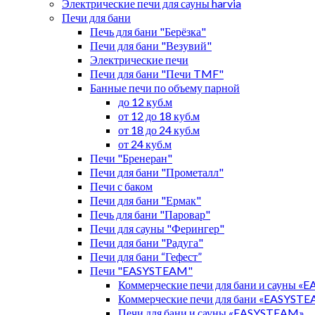
Электрические печи для сауны harvia
Печи для бани
Печь для бани "Берёзка"
Печи для бани "Везувий"
Электрические печи
Печи для бани "Печи TMF"
Банные печи по объему парной
до 12 куб.м
от 12 до 18 куб.м
от 18 до 24 куб.м
от 24 куб.м
Печи "Бренеран"
Печи для бани "Прометалл"
Печи с баком
Печи для бани "Ермак"
Печь для бани "Паровар"
Печи для сауны "Ферингер"
Печи для бани "Радуга"
Печи для бани “Гефест”
Печи "EASYSTEAM"
Коммерческие печи для бани и сауны 
Коммерческие печи для бани «EASYST
Печи для бани и сауны «EASYSTEAM»