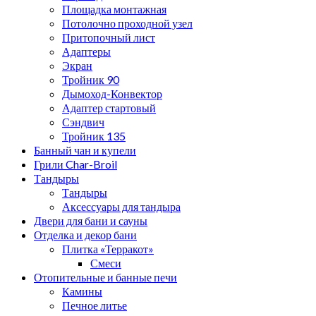
Площадка монтажная
Потолочно проходной узел
Притопочный лист
Адаптеры
Экран
Тройник 90
Дымоход-Конвектор
Адаптер стартовый
Сэндвич
Тройник 135
Банный чан и купели
Грили Char-Broil
Тандыры
Тандыры
Аксессуары для тандыра
Двери для бани и сауны
Отделка и декор бани
Плитка «Терракот»
Смеси
Отопительные и банные печи
Камины
Печное литье