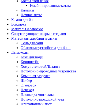
Котлы отопления
Комбинированные котлы
Камины
Печное литье
Камни для бани
Бондарка
Мангалы и барбекю
Сопутствующие товары и изделия
Материалы для бани и сауны
Соль для бани
Обливные устройства для бани
Дымоходы
Баки для воды
Кронштейн
Хомут стеновой/Штанга
Потолочно-проходные устройства
Крышная разделка
Шибер
Оголовок
Переход
Площадка монтажная
Потолочно проходной узел
Притопочный лист