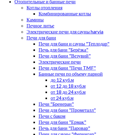
Отопительные и банные печи
Котлы отопления
Комбинированные котлы
Камины
Печное литье
Электрические печи для сауны harvia
Печи для бани
Печи для бани и сауны "Теплодар"
Печь для бани "Берёзка"
Печи для бани "Везувий"
Электрические печи
Печи для бани "Печи TMF"
Банные печи по объему парной
до 12 куб.м
от 12 до 18 куб.м
от 18 до 24 куб.м
от 24 куб.м
Печи "Бренеран"
Печи для бани "Прометалл"
Печи с баком
Печи для бани "Ермак"
Печь для бани "Паровар"
Печи для сауны "Ферингер"