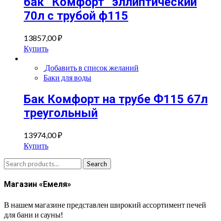
бак “Комфорт” эллиптический
70л с трубой ф115
13857,00
₽
Купить
Добавить в список желаний
Баки для воды
Бак Комфорт на трубе Ф115 67л
треугольный
13974,00
₽
Купить
Search
Search
for:
Магазин «Емеля»
В нашем магазине представлен широкий ассортимент печей
для бани и сауны!