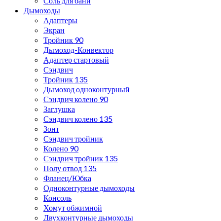
Соль для бани
Дымоходы
Адаптеры
Экран
Тройник 90
Дымоход-Конвектор
Адаптер стартовый
Сэндвич
Тройник 135
Дымоход одноконтурный
Сэндвич колено 90
Заглушка
Сэндвич колено 135
Зонт
Сэндвич тройник
Колено 90
Сэндвич тройник 135
Полу отвод 135
Фланец/Юбка
Одноконтурные дымоходы
Консоль
Хомут обжимной
Двухконтурные дымоходы