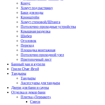
Конус
Хомут под растяжку
Баки для воды
Кронштейн
Хомут стеновой/Штанга
Потолочно-проходные устройства
Крышная разделка
Шибер
Оголовок
Переход
Площадка монтажная
Потолочно проходной узел
Притопочный лист
Банный чан и купели
Грили Char-Broil
Тандыры
Тандыры
Аксессуары для тандыра
Двери для бани и сауны
Отделка и декор бани
Плитка «Терракот»
Смеси