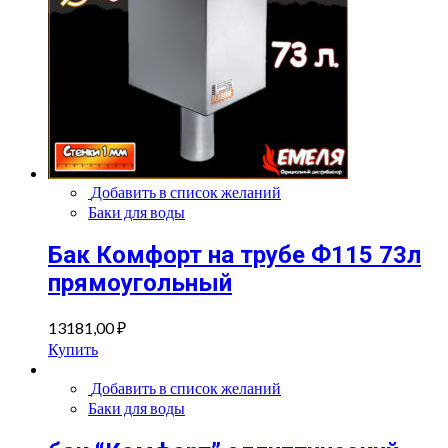
Добавить в список желаний
Баки для воды
Бак Комфорт на трубе Ф115 73л
прямоугольный
13181,00
₽
Купить
Добавить в список желаний
Баки для воды