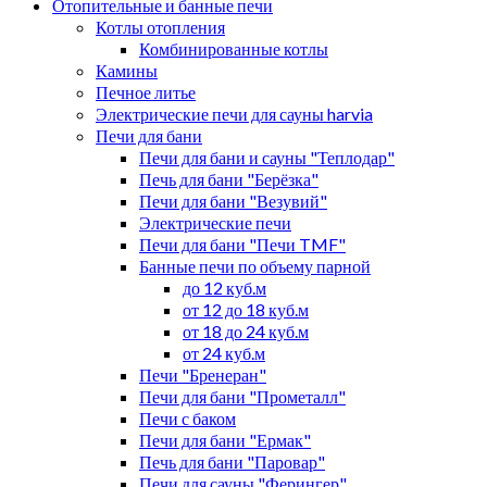
Отопительные и банные печи
Котлы отопления
Комбинированные котлы
Камины
Печное литье
Электрические печи для сауны harvia
Печи для бани
Печи для бани и сауны "Теплодар"
Печь для бани "Берёзка"
Печи для бани "Везувий"
Электрические печи
Печи для бани "Печи TMF"
Банные печи по объему парной
до 12 куб.м
от 12 до 18 куб.м
от 18 до 24 куб.м
от 24 куб.м
Печи "Бренеран"
Печи для бани "Прометалл"
Печи с баком
Печи для бани "Ермак"
Печь для бани "Паровар"
Печи для сауны "Ферингер"