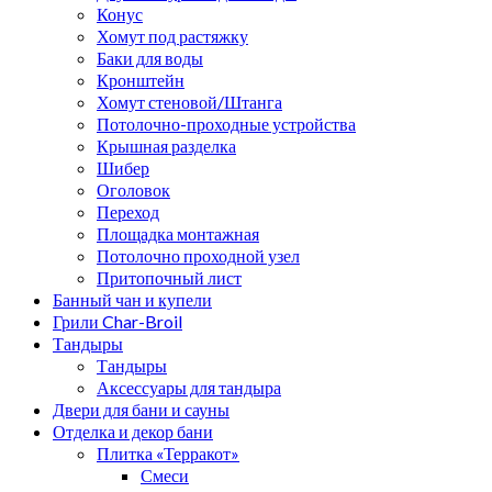
Конус
Хомут под растяжку
Баки для воды
Кронштейн
Хомут стеновой/Штанга
Потолочно-проходные устройства
Крышная разделка
Шибер
Оголовок
Переход
Площадка монтажная
Потолочно проходной узел
Притопочный лист
Банный чан и купели
Грили Char-Broil
Тандыры
Тандыры
Аксессуары для тандыра
Двери для бани и сауны
Отделка и декор бани
Плитка «Терракот»
Смеси