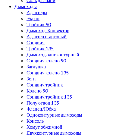
Соль для бани
Дымоходы
Адаптеры
Экран
Тройник 90
Дымоход-Конвектор
Адаптер стартовый
Сэндвич
Тройник 135
Дымоход одноконтурный
Сэндвич колено 90
Заглушка
Сэндвич колено 135
Зонт
Сэндвич тройник
Колено 90
Сэндвич тройник 135
Полу отвод 135
Фланец/Юбка
Одноконтурные дымоходы
Консоль
Хомут обжимной
Двухконтурные дымоходы