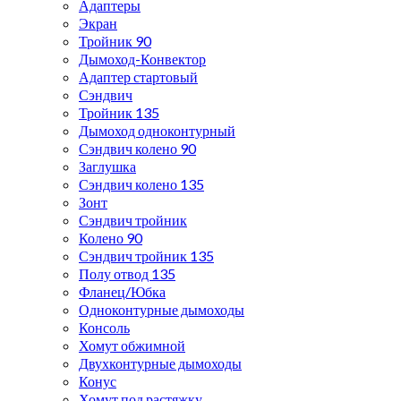
Адаптеры
Экран
Тройник 90
Дымоход-Конвектор
Адаптер стартовый
Сэндвич
Тройник 135
Дымоход одноконтурный
Сэндвич колено 90
Заглушка
Сэндвич колено 135
Зонт
Сэндвич тройник
Колено 90
Сэндвич тройник 135
Полу отвод 135
Фланец/Юбка
Одноконтурные дымоходы
Консоль
Хомут обжимной
Двухконтурные дымоходы
Конус
Хомут под растяжку