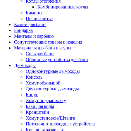
Котлы отопления
Комбинированные котлы
Камины
Печное литье
Камни для бани
Бондарка
Мангалы и барбекю
Сопутствующие товары и изделия
Материалы для бани и сауны
Соль для бани
Обливные устройства для бани
Дымоходы
Одноконтурные дымоходы
Консоль
Хомут обжимной
Двухконтурные дымоходы
Конус
Хомут под растяжку
Баки для воды
Кронштейн
Хомут стеновой/Штанга
Потолочно-проходные устройства
Крышная разделка