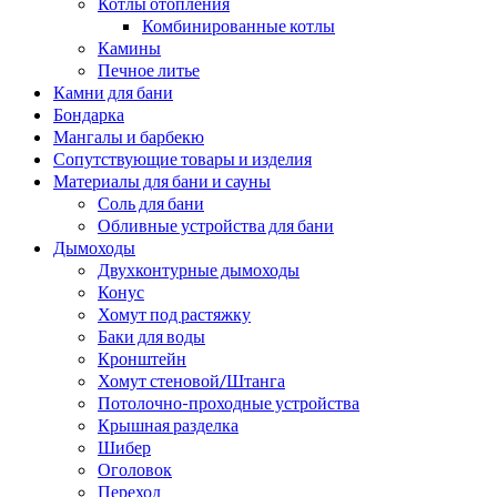
Котлы отопления
Комбинированные котлы
Камины
Печное литье
Камни для бани
Бондарка
Мангалы и барбекю
Сопутствующие товары и изделия
Материалы для бани и сауны
Соль для бани
Обливные устройства для бани
Дымоходы
Двухконтурные дымоходы
Конус
Хомут под растяжку
Баки для воды
Кронштейн
Хомут стеновой/Штанга
Потолочно-проходные устройства
Крышная разделка
Шибер
Оголовок
Переход