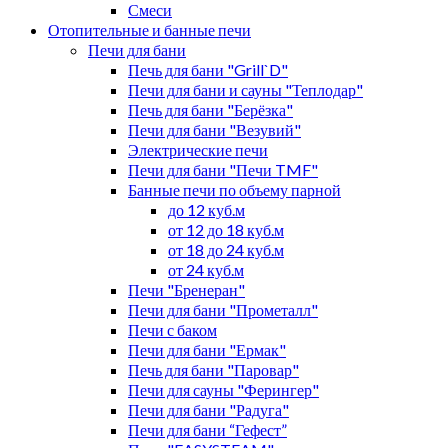
Смеси
Отопительные и банные печи
Печи для бани
Печь для бани "Grill`D"
Печи для бани и сауны "Теплодар"
Печь для бани "Берёзка"
Печи для бани "Везувий"
Электрические печи
Печи для бани "Печи TMF"
Банные печи по объему парной
до 12 куб.м
от 12 до 18 куб.м
от 18 до 24 куб.м
от 24 куб.м
Печи "Бренеран"
Печи для бани "Прометалл"
Печи с баком
Печи для бани "Ермак"
Печь для бани "Паровар"
Печи для сауны "Ферингер"
Печи для бани "Радуга"
Печи для бани “Гефест”