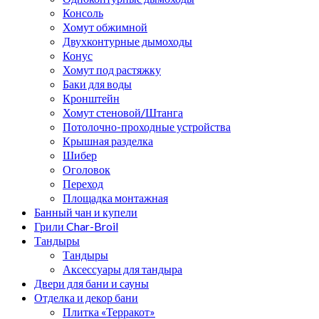
Консоль
Хомут обжимной
Двухконтурные дымоходы
Конус
Хомут под растяжку
Баки для воды
Кронштейн
Хомут стеновой/Штанга
Потолочно-проходные устройства
Крышная разделка
Шибер
Оголовок
Переход
Площадка монтажная
Банный чан и купели
Грили Char-Broil
Тандыры
Тандыры
Аксессуары для тандыра
Двери для бани и сауны
Отделка и декор бани
Плитка «Терракот»