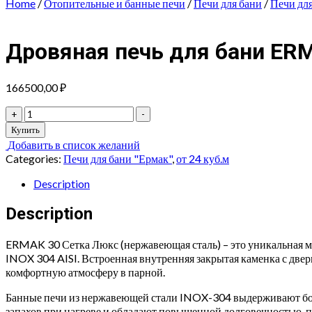
Home
/
Отопительные и банные печи
/
Печи для бани
/
Печи дл
Дровяная печь для бани ER
166500,00
₽
Дровяная
+
-
печь
Купить
для
Добавить в список желаний
бани
Categories:
Печи для бани "Ермак"
,
от 24 куб.м
ERMAK
30
Description
СЕТКА
ЛЮКС
Description
(нержавеющая
сталь)
ERMAK 30 Сетка Люкс (нержавеющая сталь) – это уникальная м
quantity
INOX 304 AISI. Встроенная внутренняя закрытая каменка с две
комфортную атмосферу в парной.
Банные печи из нержавеющей стали INOX-304 выдерживают бол
запахов при нагреве и обладают повышенной долговечностью, 