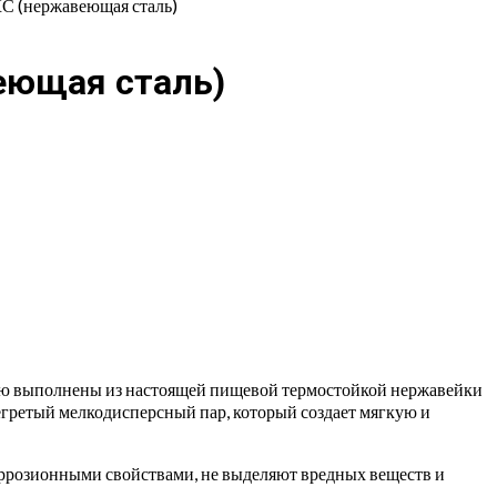
С (нержавеющая сталь)
еющая сталь)
тью выполнены из настоящей пищевой термостойкой нержавейки
егретый мелкодисперсный пар, который создает мягкую и
розионными свойствами, не выделяют вредных веществ и