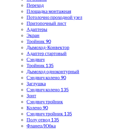
Переход
Площадка монтажная
Потолочно проходной узел
Притопочный лист
Адаптеры
Экран
Тройник 90
Дымоход-Конвектор
Адаптер стартовый
Сэндвич
Тройник 135
Дымоход одноконтурный
Сэндвич колено 90
Заглушка
Сэндвич колено 135
Зонт
Сэндвич тройник
Колено 90
Сэндвич тройник 135
Полу отвод 135
Фланец/Юбка