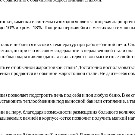
опки, каменки и системы газоходов является пищевая жаропрочн
до 10% и хрома 18%. Толщина нержавейки в местах максимальных 
аль и не боится высоких температур при работе банной печи. Она
металл, но при его высоком содержании в нержавеющей стали она
но благодаря никелю данная сталь теряет свои магнитные свойств
ть её от обычной жаростойкой стали? Достаточно воспользовать
ейки продаются из обычной жаростойкой стали. Не дайте себя об
) позволяет подстроить печь под себя и под любую баню. В ее 
становить теплообменник под выносной бак или отопление, а та
ни на пару, благодаря возможности размещения большого количес
ладываемых камней в корпусе-сетке позволит получить мягкий н
 – закрытой (внутренней) и открытой. В закрытой каменке камни 