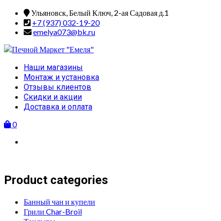
Skip
Ульяновск, Белый Ключ, 2-ая Садовая д.1
to
+7 (937) 032-19-20
content
emelya073@bk.ru
Primary
Наши магазины
Menu
Монтаж и установка
Отзывы клиентов
Скидки и акции
Доставка и оплата
0
Product categories
Банный чан и купели
Грили Char-Broil