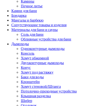
Камины
Печное литье
Камни для бани
Бондарка
Мангалы и барбекю
Сопутствующие товары и изделия
Материалы для бани и сауны
Соль для бани
Обливные устройства для бани
Дымоходы
Одноконтурные дымоходы
Консоль
Хомут обжимной
Двухконтурные дымоходы
Конус
Хомут под растяжку
Баки для воды
Кронштейн
Хомут стеновой/Штанга
Потолочно-проходные устройства
Крышная разделка
Шибер
Оголовок