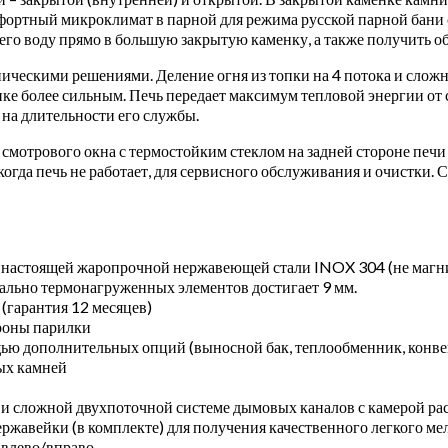
мфортный микроклимат в парной для режима русской парной бани 
го воду прямо в большую закрытую каменку, а также получить о
ическими решениями. Деление огня из топки на 4 потока и слож
нке более сильным. Печь передает максимум тепловой энергии от
 на длительности его службы.
мотрового окна с термостойким стеклом на задней стороне печи 
да печь не работает, для сервисного обслуживания и очистки. С
з настоящей жаропрочной нержавеющей стали INOX 304 (не магн
ально термонагруженных элементов достигает 9 мм.
(гарантия 12 месяцев)
ороны парилки
ю дополнительных опций (выносной бак, теплообменник, конвект
мых камней
 сложной двухпоточной системе дымовых каналов с камерой рас
ержавейки (в комплекте) для получения качественного легкого м
 влево/вправо