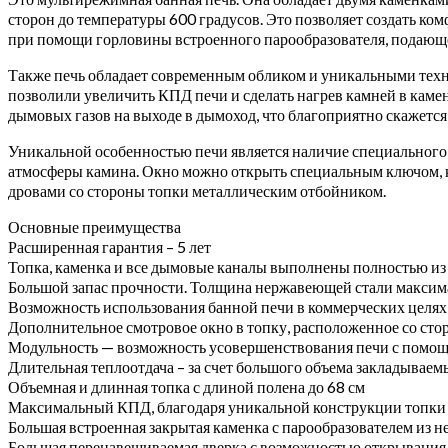
сторон до температуры 600 градусов. Это позволяет создать ко
при помощи горловины встроенного парообразователя, подающе
Также печь обладает современным обликом и уникальными техн
позволили увеличить КПД печи и сделать нагрев камней в каме
дымовых газов на выходе в дымоход, что благоприятно скажется
Уникальной особенностью печи является наличие специального с
атмосферы камина. Окно можно открыть специальным ключом, ког
дровами со стороны топки металлическим отбойником.
Основные преимущества
Расширенная гарантия – 5 лет
Топка, каменка и все дымовые каналы выполнены полностью и
Большой запас прочности. Толщина нержавеющей стали максим
Возможность использования банной печи в коммерческих целях 
Дополнительное смотровое окно в топку, расположенное со ст
Модульность — возможность усовершенствования печи с помощь
Длительная теплоотдача – за счет большого объема закладывае
Объемная и длинная топка с длиной полена до 68 см
Максимальный КПД, благодаря уникальной конструкции топки и
Большая встроенная закрытая каменка с парообразователем из н
Большая перенавешиваемая дверка с возможностью открывания