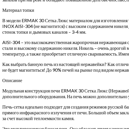
Материал топки
В модели ERMAK 30 Сетка Люкс материалом для изготовления т
INOX AISI-304 (не магнитится) с высоким содержанием никеля 
стенок топки и дымовых каналов – 3-4 мм.
AISI-304 – это высококачественная жаропрочная нержавеющая ст
стали и высокому содержанию никеля. Никель – очень дорогой 
температур, а также приобретает отличную свариваемость. Имен
Как выбрать банную печь из настоящей нержавейки? Как отличи
не будет магнититься! До 90% печей на рынке под видом нержав
Описание
Модульная конструкция печи ERMAK 30 Сетка Люкс (Нержавейка
дополнительного оборудования. На печь можно дополнительно у
Печь-сетка идеально подходит для создания режимов русской ба
прямого инфракрасного излучения от печи. Большой объем зак
за счет высокой теплоемкости камня.
Это мультирежимная банная печь. Она обладает двумя каменками