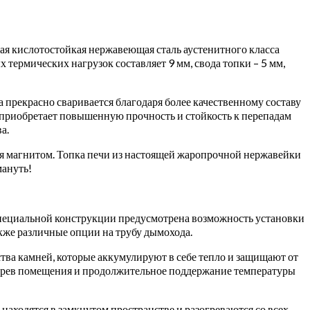
ая кислотостойкая нержавеющая сталь аустенитного класса
термических нагрузок составляет 9 мм, свода топки – 5 мм,
 прекрасно сваривается благодаря более качественному составу
 приобретает повышенную прочность и стойкость к перепадам
а.
ся магнитом. Топка печи из настоящей жаропрочной нержавейки
мануть!
специальной конструкции предусмотрена возможность установки
кже различные опции на трубу дымохода.
тва камней, которые аккумулируют в себе тепло и защищают от
агрев помещения и продолжительное поддержание температуры
находятся в замкнутом пространстве и разогреваются со всех