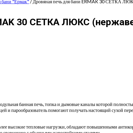
я бани "Ермак"
/ Дровяная печь для бани ERMAK 30 СЕТКА ЛЮК
MAK 30 СЕТКА ЛЮКС (нержав
одульная банная печь, топка и дымовые каналы которой полнос
рцей и парообразователь помогают получать настоящий сухой пер
ее высокие тепловые нагрузки, обладают повышенными антикор
по сравнению с обычными жаростойкими сталями.