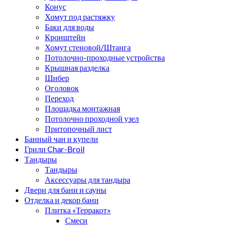
Конус
Хомут под растяжку
Баки для воды
Кронштейн
Хомут стеновой/Штанга
Потолочно-проходные устройства
Крышная разделка
Шибер
Оголовок
Переход
Площадка монтажная
Потолочно проходной узел
Притопочный лист
Банный чан и купели
Грили Char-Broil
Тандыры
Тандыры
Аксессуары для тандыра
Двери для бани и сауны
Отделка и декор бани
Плитка «Терракот»
Смеси