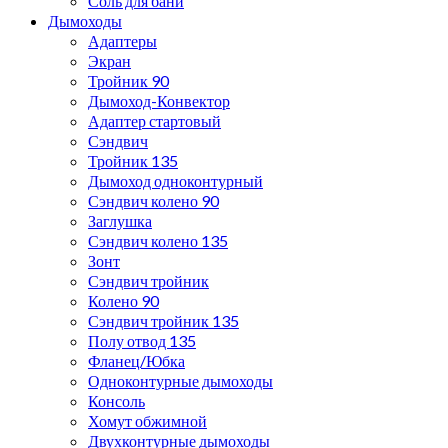
Соль для бани
Дымоходы
Адаптеры
Экран
Тройник 90
Дымоход-Конвектор
Адаптер стартовый
Сэндвич
Тройник 135
Дымоход одноконтурный
Сэндвич колено 90
Заглушка
Сэндвич колено 135
Зонт
Сэндвич тройник
Колено 90
Сэндвич тройник 135
Полу отвод 135
Фланец/Юбка
Одноконтурные дымоходы
Консоль
Хомут обжимной
Двухконтурные дымоходы