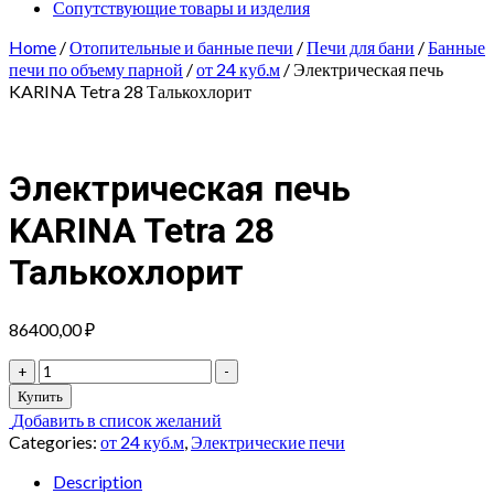
Сопутствующие товары и изделия
Home
/
Отопительные и банные печи
/
Печи для бани
/
Банные
печи по объему парной
/
от 24 куб.м
/ Электрическая печь
KARINA Tetra 28 Талькохлорит
Электрическая печь
KARINA Tetra 28
Талькохлорит
86400,00
₽
Электрическая
+
-
печь
Купить
KARINA
Добавить в список желаний
Tetra
Categories:
от 24 куб.м
,
Электрические печи
28
Талькохлорит
Description