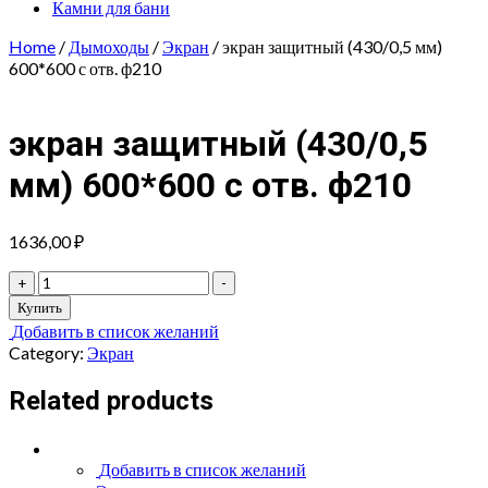
Камни для бани
Home
/
Дымоходы
/
Экран
/ экран защитный (430/0,5 мм)
600*600 с отв. ф210
экран защитный (430/0,5
мм) 600*600 с отв. ф210
1636,00
₽
экран
+
-
защитный
Купить
(430/0,5
Добавить в список желаний
мм)
Category:
Экран
600*600
с
Related products
отв.
ф210
quantity
Добавить в список желаний