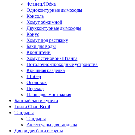
Фланец/Юбка
Одноконтурные дымоходы
Консоль
Хомут обжимной
Двухконтурные дымоходы
Конус
Хомут под растяжку
Баки для воды
Кронштейн
Хомут стеновой/Штанга
Потолочно-проходные устройства
Крышная разделка
Шибер
Оголовок
Переход
Площадка монтажная
Банный чан и купели
Грили Char-Broil
Тандыры
Тандыры
Аксессуары для тандыра
Двери для бани и сауны