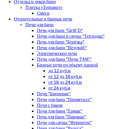
Отделка и декор бани
Плитка «Терракот»
Смеси
Отопительные и банные печи
Печи для бани
Печь для бани "Grill`D"
Печи для бани и сауны "Теплодар"
Печь для бани "Берёзка"
Печи для бани "Везувий"
Электрические печи
Печи для бани "Печи TMF"
Банные печи по объему парной
до 12 куб.м
от 12 до 18 куб.м
от 18 до 24 куб.м
от 24 куб.м
Печи "Бренеран"
Печи для бани "Прометалл"
Печи с баком
Печи для бани "Ермак"
Печь для бани "Паровар"
Печи для сауны "Ферингер"
Печи для бани "Радуга"