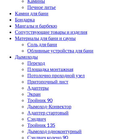
Камины
Печное литье
Камни для бани
Бондарка
Мангалы и барбекю
Сопутствующие товары и изделия
Материалы для бани и сауны
Соль для бани
Обливные устройства для бани
Дымоходы
Переход
Площадка монтажная
Потолочно проходной узел
Притопочный лист
Адаптеры
Экран
Тройник 90
Дымоход-Конвектор
Адаптер стартовый
Сэндвич
Тройник 135
Дымоход одноконтурный
Сэндвич колено 90