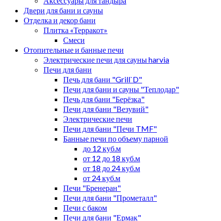
Аксессуары для тандыра
Двери для бани и сауны
Отделка и декор бани
Плитка «Терракот»
Смеси
Отопительные и банные печи
Электрические печи для сауны harvia
Печи для бани
Печь для бани "Grill`D"
Печи для бани и сауны "Теплодар"
Печь для бани "Берёзка"
Печи для бани "Везувий"
Электрические печи
Печи для бани "Печи TMF"
Банные печи по объему парной
до 12 куб.м
от 12 до 18 куб.м
от 18 до 24 куб.м
от 24 куб.м
Печи "Бренеран"
Печи для бани "Прометалл"
Печи с баком
Печи для бани "Ермак"