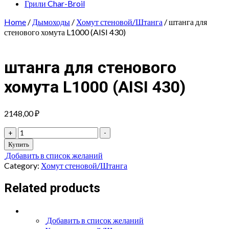
Грили Char-Broil
Home
/
Дымоходы
/
Хомут стеновой/Штанга
/ штанга для
стенового хомута L1000 (AISI 430)
штанга для стенового
хомута L1000 (AISI 430)
2148,00
₽
штанга
+
-
для
Купить
стенового
Добавить в список желаний
хомута
Category:
Хомут стеновой/Штанга
L1000
(AISI
Related products
430)
quantity
Добавить в список желаний