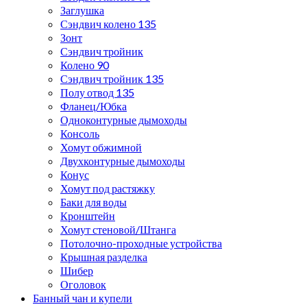
Заглушка
Сэндвич колено 135
Зонт
Сэндвич тройник
Колено 90
Сэндвич тройник 135
Полу отвод 135
Фланец/Юбка
Одноконтурные дымоходы
Консоль
Хомут обжимной
Двухконтурные дымоходы
Конус
Хомут под растяжку
Баки для воды
Кронштейн
Хомут стеновой/Штанга
Потолочно-проходные устройства
Крышная разделка
Шибер
Оголовок
Банный чан и купели