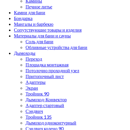
Камины
Печное литье
Камни для бани
Бондарка
Мангалы и барбекю
Сопутствующие товары и изделия
Материалы для бани и сауны
Соль для бани
Обливные устройства для бани
Дымоходы
Переход
Площадка монтажная
Потолочно проходной узел
Притопочный лист
Адаптеры
Экран
Тройник 90
Дымоход-Конвектор
Адаптер стартовый
Сэндвич
Тройник 135
Дымоход одноконтурный
Сэндвич колено 90