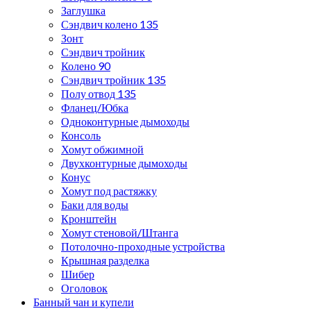
Заглушка
Сэндвич колено 135
Зонт
Сэндвич тройник
Колено 90
Сэндвич тройник 135
Полу отвод 135
Фланец/Юбка
Одноконтурные дымоходы
Консоль
Хомут обжимной
Двухконтурные дымоходы
Конус
Хомут под растяжку
Баки для воды
Кронштейн
Хомут стеновой/Штанга
Потолочно-проходные устройства
Крышная разделка
Шибер
Оголовок
Банный чан и купели