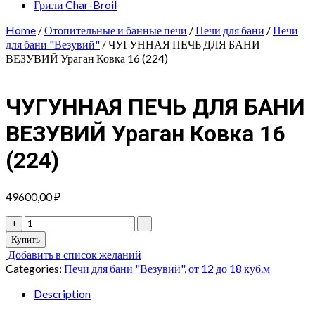
Грили Char-Broil
Home
/
Отопительные и банные печи
/
Печи для бани
/
Печи
для бани "Везувий"
/ ЧУГУННАЯ ПЕЧЬ ДЛЯ БАНИ
ВЕЗУВИЙ Ураган Ковка 16 (224)
ЧУГУННАЯ ПЕЧЬ ДЛЯ БАНИ
ВЕЗУВИЙ Ураган Ковка 16
(224)
49600,00
₽
ЧУГУННАЯ
+
-
ПЕЧЬ
Купить
ДЛЯ
Добавить в список желаний
БАНИ
Categories:
Печи для бани "Везувий"
,
от 12 до 18 куб.м
ВЕЗУВИЙ
Ураган
Description
Ковка