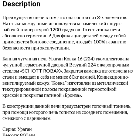
16
Description
(224)
quantity
Преимущество печи в том, что она состоит из 3-х элементов.
На стыке между ними используется керамический шнур с
рабочей температурой 1200 градусов. То есть топка печи
абсолютно герметична! Для фиксации деталей между собой
применяется болтовое соединение, что даёт 100% гарантию
безопасности при эксплуатации.
Банная чугунная печь Ураган Ковка 16 (224) укомплектована
чугунной герметичной дверцей Везувий 224 с жаропрочным
стеклом «SCHOTT ROBAX». Закрытая каменка изготовлена из
стали и вмещает в себя не менее 60кг камней. Конвекционно-
вентилируемый кожух “Ковка” изготовлен из металлической
текстурированной полосы покрашенной термостойкой
краской и покрытая патиной «Бронза».
В конструкции данной печи предусмотрен топочный тоннель,
при помощи которого печь топится из соседнего помещения,
смежного с парильным.
Серия: Ураган
Высота: 800 мм