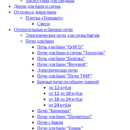
Аксессуары для тандыра
Двери для бани и сауны
Отделка и декор бани
Плитка «Терракот»
Смеси
Отопительные и банные печи
Электрические печи для сауны harvia
Печи для бани
Печь для бани "Grill`D"
Печи для бани и сауны "Теплодар"
Печь для бани "Берёзка"
Печи для бани "Везувий"
Электрические печи
Печи для бани "Печи TMF"
Банные печи по объему парной
до 12 куб.м
от 12 до 18 куб.м
от 18 до 24 куб.м
от 24 куб.м
Печи "Бренеран"
Печи для бани "Прометалл"
Печи с баком
Печи для бани "Ермак"