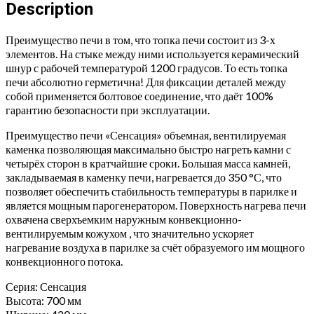
Антрацит
Description
(ДТ-4)
без
Преимущество печи в том, что топка печи состоит из 3-х
выноса
элементов. На стыке между ними используется керамический
quantity
шнур с рабочей температурой 1200 градусов. То есть топка
печи абсолютно герметична! Для фиксации деталей между
собой применяется болтовое соединение, что даёт 100%
гарантию безопасности при эксплуатации.
Преимущество печи «Сенсация» объемная, вентилируемая
каменка позволяющая максимально быстро нагреть камни с
четырёх сторон в кратчайшие сроки. Большая масса камней,
закладываемая в каменку печи, нагревается до 350 °С, что
позволяет обеспечить стабильность температуры в парилке и
является мощным парогенератором. Поверхность нагрева печи
охвачена сверхъемким наружным конвекционно-
вентилируемым кожухом , что значительно ускоряет
нагревание воздуха в парилке за счёт образуемого им мощного
конвекционного потока.
Серия: Сенсация
Высота: 700 мм