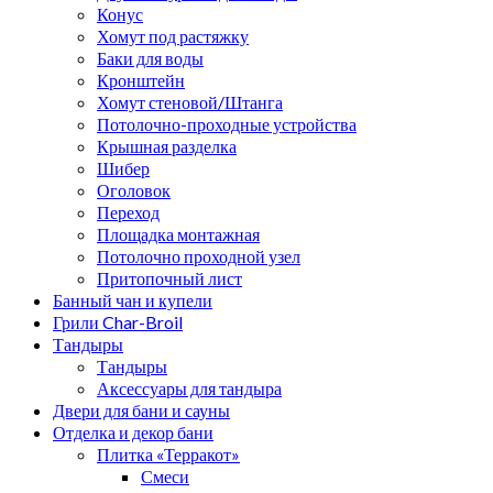
Конус
Хомут под растяжку
Баки для воды
Кронштейн
Хомут стеновой/Штанга
Потолочно-проходные устройства
Крышная разделка
Шибер
Оголовок
Переход
Площадка монтажная
Потолочно проходной узел
Притопочный лист
Банный чан и купели
Грили Char-Broil
Тандыры
Тандыры
Аксессуары для тандыра
Двери для бани и сауны
Отделка и декор бани
Плитка «Терракот»
Смеси