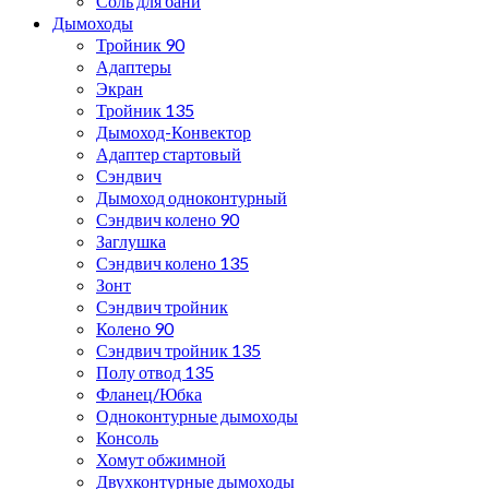
Соль для бани
Дымоходы
Тройник 90
Адаптеры
Экран
Тройник 135
Дымоход-Конвектор
Адаптер стартовый
Сэндвич
Дымоход одноконтурный
Сэндвич колено 90
Заглушка
Сэндвич колено 135
Зонт
Сэндвич тройник
Колено 90
Сэндвич тройник 135
Полу отвод 135
Фланец/Юбка
Одноконтурные дымоходы
Консоль
Хомут обжимной
Двухконтурные дымоходы