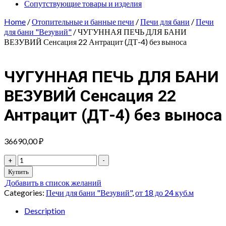
Сопутствующие товары и изделия
Home
/
Отопительные и банные печи
/
Печи для бани
/
Печи
для бани "Везувий"
/ ЧУГУННАЯ ПЕЧЬ ДЛЯ БАНИ
ВЕЗУВИЙ Сенсация 22 Антрацит (ДТ-4) без выноса
ЧУГУННАЯ ПЕЧЬ ДЛЯ БАНИ
ВЕЗУВИЙ Сенсация 22
Антрацит (ДТ-4) без выноса
36690,00
₽
ЧУГУННАЯ
+
-
ПЕЧЬ
Купить
ДЛЯ
Добавить в список желаний
БАНИ
Categories:
Печи для бани "Везувий"
,
от 18 до 24 куб.м
ВЕЗУВИЙ
Сенсация
Description
22