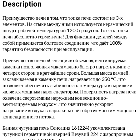
Антрацит
Description
(224)
quantity
Преимущество печи в том, что топка печи состоит из 3-х
элементов. На стыке между ними используется керамический
шнур с рабочей температурой 1200 градусов. То есть топка
печи абсолютно герметична! Для фиксации деталей между
собой применяется болтовое соединение, что даёт 100%
гарантию безопасности при эксплуатации.
Преимущество печи «Сенсация» объемная, вентилируемая
каменка позволяющая максимально быстро нагреть камни с
четырёх сторон в кратчайшие сроки. Большая масса камней,
закладываемая в каменку печи, нагревается до 350 °С, что
позволяет обеспечить стабильность температуры в парилке и
является мощным парогенератором. Поверхность нагрева печи
охвачена сверхъемким наружным конвекционно-
вентилируемым кожухом , что значительно ускоряет
нагревание воздуха в парилке за счёт образуемого им мощного
конвекционного потока.
Банная чугунная печь Сенсация 16 (224) укомплектована
чугунной герметичной дверцей Везувий 224 с жаропрочным