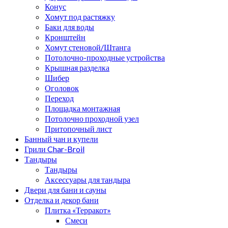
Конус
Хомут под растяжку
Баки для воды
Кронштейн
Хомут стеновой/Штанга
Потолочно-проходные устройства
Крышная разделка
Шибер
Оголовок
Переход
Площадка монтажная
Потолочно проходной узел
Притопочный лист
Банный чан и купели
Грили Char-Broil
Тандыры
Тандыры
Аксессуары для тандыра
Двери для бани и сауны
Отделка и декор бани
Плитка «Терракот»
Смеси