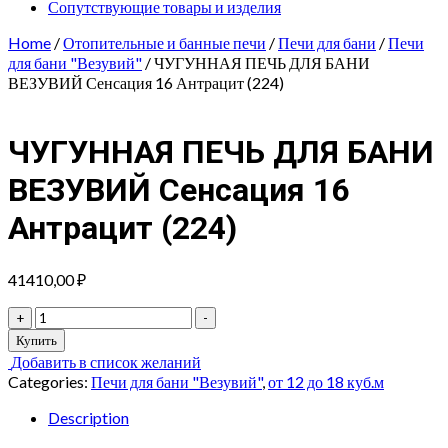
Сопутствующие товары и изделия
Home
/
Отопительные и банные печи
/
Печи для бани
/
Печи
для бани "Везувий"
/ ЧУГУННАЯ ПЕЧЬ ДЛЯ БАНИ
ВЕЗУВИЙ Сенсация 16 Антрацит (224)
ЧУГУННАЯ ПЕЧЬ ДЛЯ БАНИ
ВЕЗУВИЙ Сенсация 16
Антрацит (224)
41410,00
₽
ЧУГУННАЯ
+
-
ПЕЧЬ
Купить
ДЛЯ
Добавить в список желаний
БАНИ
Categories:
Печи для бани "Везувий"
,
от 12 до 18 куб.м
ВЕЗУВИЙ
Сенсация
Description
16