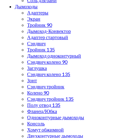
Соль для бани
Дымоходы
Адаптеры
Экран
Тройник 90
Дымоход-Конвектор
Адаптер стартовый
Сэндвич
Тройник 135
Дымоход одноконтурный
Сэндвич колено 90
Заглушка
Сэндвич колено 135
Зонт
Сэндвич тройник
Колено 90
Сэндвич тройник 135
Полу отвод 135
Фланец/Юбка
Одноконтурные дымоходы
Консоль
Хомут обжимной
Двухконтурные дымоходы