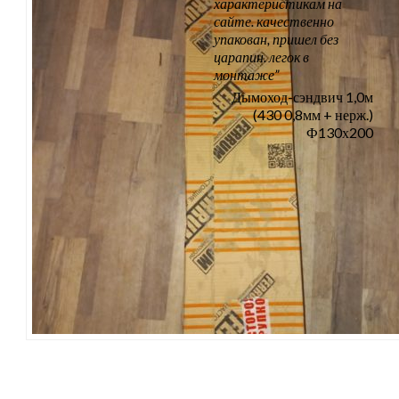
характеристикам на
сайте. качественно
упакован, пришел без
царапин. легок в
монтаже”
Дымоход-сэндвич 1,0м
(430 0,8мм + нерж.)
Ф130х200