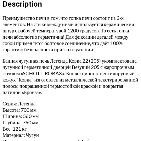
22
Description
(205)
quantity
Преимущество печи в том, что топка печи состоит из 3-х
элементов. На стыке между ними используется керамический
шнур с рабочей температурой 1200 градусов. То есть топка
печи абсолютно герметична! Для фиксации деталей между
собой применяется болтовое соединение, что даёт 100%
гарантию безопасности при эксплуатации.
Банная чугунная печь Легенда Ковка 22 (205) укомплектована
чугунной герметичной дверцей Везувий 205 с жаропрочным
стеклом «SCHOTT ROBAX». Конвекционно-вентилируемый
кожух “Ковка” изготовлен из металлической текстурированной
полосы покрашенной термостойкой краской и покрытая
патиной «Бронза».
Серия: Легенда
Высота: 700 мм
Ширина: 560 мм
Глубина: 760 мм
Вес: 121 кг
Материал: Чугун