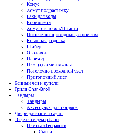
Конус
Хомут под растяжку
Баки для воды
Кронштейн
Хомут стеновой/Штанга
Потолочно-проходные устройства
Крышная разделка
Шибер
Оголовок
Переход
Площадка монтажная
Потолочно проходной узел
Притопочный лист
Банный чан и купели
Грили Char-Broil
Тандыры
Тандыры
Аксессуары для тандыра
Двери для бани и сауны
Отделка и декор бани
Плитка «Терракот»
Смеси