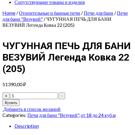
Сопутствующие товары и изделия
Home
/
Отопительные и банные печи
/
Печи для бани
/
Печи
для бани "Везувий"
/ ЧУГУННАЯ ПЕЧЬ ДЛЯ БАНИ
ВЕЗУВИЙ Легенда Ковка 22 (205)
ЧУГУННАЯ ПЕЧЬ ДЛЯ БАНИ
ВЕЗУВИЙ Легенда Ковка 22
(205)
51390,00
₽
ЧУГУННАЯ
+
-
ПЕЧЬ
Купить
ДЛЯ
Добавить в список желаний
БАНИ
Categories:
Печи для бани "Везувий"
,
от 18 до 24 куб.м
ВЕЗУВИЙ
Легенда
Description
Ковка