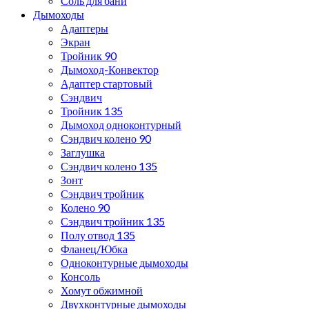
Соль для бани
Дымоходы
Адаптеры
Экран
Тройник 90
Дымоход-Конвектор
Адаптер стартовый
Сэндвич
Тройник 135
Дымоход одноконтурный
Сэндвич колено 90
Заглушка
Сэндвич колено 135
Зонт
Сэндвич тройник
Колено 90
Сэндвич тройник 135
Полу отвод 135
Фланец/Юбка
Одноконтурные дымоходы
Консоль
Хомут обжимной
Двухконтурные дымоходы