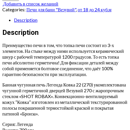
ДЛЯ
Добавить в список желаний
БАНИ
Categories:
Печи для бани "Везувий"
,
от 18 до 24 куб.м
ВЕЗУВИЙ
Легенда
Description
Ковка
22
Description
(270)
без
Преимущество печи в том, что топка печи состоит из 3-х
выноса
элементов. На стыке между ними используется керамический
quantity
шнур с рабочей температурой 1200 градусов. То есть топка
печи абсолютно герметична! Для фиксации деталей между
собой применяется болтовое соединение, что даёт 100%
гарантию безопасности при эксплуатации.
Банная чугунная печь Легенда Ковка 22 (270) укомплектована
чугунной герметичной дверцей Везувий 270 с жаропрочным
стеклом «SHOT ROBAX». Конвекционно-вентилируемый
кожух “Ковка” изготовлен из металлической текстурированной
полосы покрашенной термостойкой краской и покрытая
патиной «Бронза».
Серия: Легенда
Высота: 700 мм