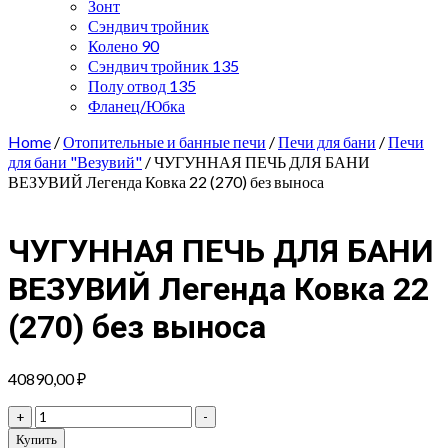
Зонт
Сэндвич тройник
Колено 90
Сэндвич тройник 135
Полу отвод 135
Фланец/Юбка
Home
/
Отопительные и банные печи
/
Печи для бани
/
Печи
для бани "Везувий"
/ ЧУГУННАЯ ПЕЧЬ ДЛЯ БАНИ
ВЕЗУВИЙ Легенда Ковка 22 (270) без выноса
ЧУГУННАЯ ПЕЧЬ ДЛЯ БАНИ
ВЕЗУВИЙ Легенда Ковка 22
(270) без выноса
40890,00
₽
ЧУГУННАЯ
+
-
ПЕЧЬ
Купить