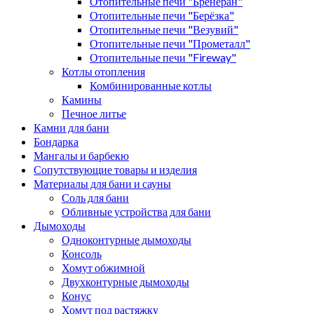
Отопительные печи "Бренеран"
Отопительные печи "Берёзка"
Отопительные печи "Везувий"
Отопительные печи "Прометалл"
Отопительные печи "Fireway"
Котлы отопления
Комбинированные котлы
Камины
Печное литье
Камни для бани
Бондарка
Мангалы и барбекю
Сопутствующие товары и изделия
Материалы для бани и сауны
Соль для бани
Обливные устройства для бани
Дымоходы
Одноконтурные дымоходы
Консоль
Хомут обжимной
Двухконтурные дымоходы
Конус
Хомут под растяжку