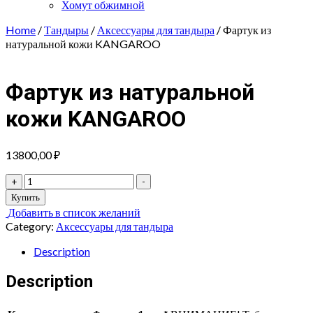
Хомут обжимной
Home
/
Тандыры
/
Аксессуары для тандыра
/ Фартук из
натуральной кожи KANGAROO
Фартук из натуральной
кожи KANGAROO
13800,00
₽
Фартук
+
-
из
Купить
натуральной
Добавить в список желаний
кожи
Category:
Аксессуары для тандыра
KANGAROO
quantity
Description
Description