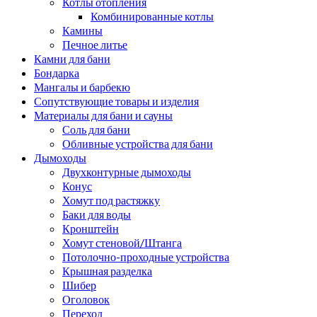
Котлы отопления
Комбинированные котлы
Камины
Печное литье
Камни для бани
Бондарка
Мангалы и барбекю
Сопутствующие товары и изделия
Материалы для бани и сауны
Соль для бани
Обливные устройства для бани
Дымоходы
Двухконтурные дымоходы
Конус
Хомут под растяжку
Баки для воды
Кронштейн
Хомут стеновой/Штанга
Потолочно-проходные устройства
Крышная разделка
Шибер
Оголовок
Переход