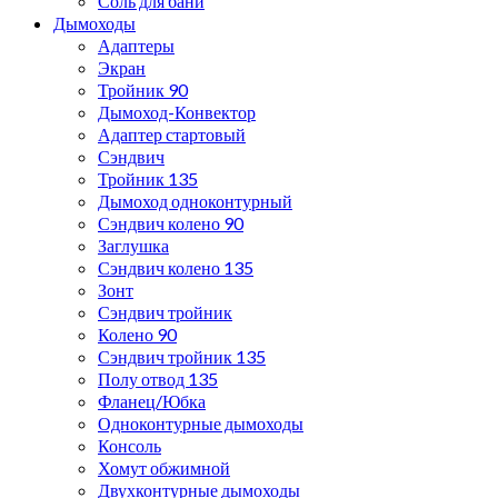
Соль для бани
Дымоходы
Адаптеры
Экран
Тройник 90
Дымоход-Конвектор
Адаптер стартовый
Сэндвич
Тройник 135
Дымоход одноконтурный
Сэндвич колено 90
Заглушка
Сэндвич колено 135
Зонт
Сэндвич тройник
Колено 90
Сэндвич тройник 135
Полу отвод 135
Фланец/Юбка
Одноконтурные дымоходы
Консоль
Хомут обжимной
Двухконтурные дымоходы