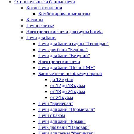
Отопительные и банные печи
Котлы отопления
Комбинированные котлы
Камины
Печное литье
Электрические печи для сауны harvia
Печи для бани
Печи для бани и сауны "Теплодар"
Печь для бани "Берёзка"
Печи для бани "Везувий"
Электрические печи
Печи для бани "Печи TMF"
Банные печи по объему парной
до 12 куб.м
от 12 до 18 куб.м
от 18 до 24 куб.м
от 24 куб.м
Печи "Бренеран"
Печи для бани "Прометалл"
Печи с баком
Печи для бани "Ермак"
Печь для бани "Паровар"
Печи для сауны "Ферингер"