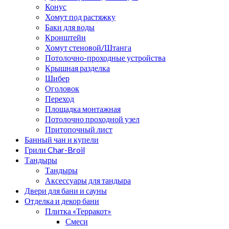
Конус
Хомут под растяжку
Баки для воды
Кронштейн
Хомут стеновой/Штанга
Потолочно-проходные устройства
Крышная разделка
Шибер
Оголовок
Переход
Площадка монтажная
Потолочно проходной узел
Притопочный лист
Банный чан и купели
Грили Char-Broil
Тандыры
Тандыры
Аксессуары для тандыра
Двери для бани и сауны
Отделка и декор бани
Плитка «Терракот»
Смеси