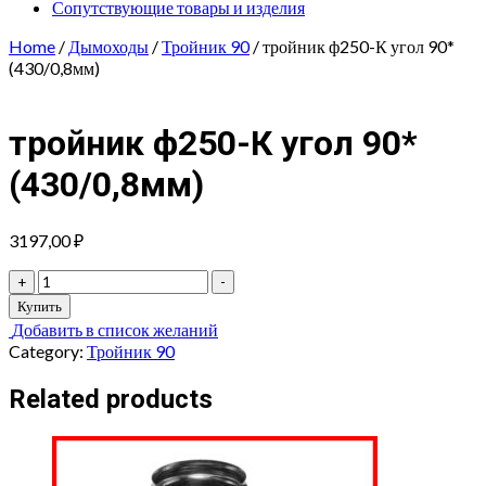
Сопутствующие товары и изделия
Home
/
Дымоходы
/
Тройник 90
/ тройник ф250-К угол 90*
(430/0,8мм)
тройник ф250-К угол 90*
(430/0,8мм)
3197,00
₽
тройник
+
-
ф250-
Купить
К
Добавить в список желаний
угол
Category:
Тройник 90
90*
(430/0,8мм)
Related products
quantity