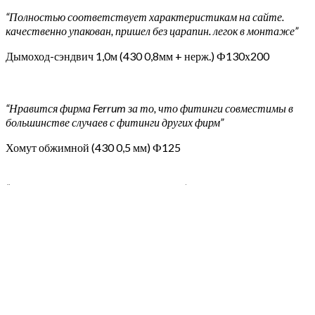
“Полностью соответствует характеристикам на сайте.
качественно упакован, пришел без царапин. легок в монтаже”
Дымоход-сэндвич 1,0м (430 0,8мм + нерж.) Ф130х200
“Нравится фирма Ferrum за то, что фитинги совместимы в
большинстве случаев с фитинги других фирм”
Хомут обжимной (430 0,5 мм) Ф125
“Товар отличного качества! Удобный механизм. Рекомендую.
Доставка раньше срока!”
Хомут обжимной (430 0,5 мм) Ф180
“Доставка быстрая, упаковано хорошо в картонную коробку.
Товар отличного качества без повреждений.”
Зонт-К с ветрозащитой (430 0,5 мм) Ф120
“Пришел в картонной упаковке, без царапин и сколов, вмятин.
прост в монтаже”