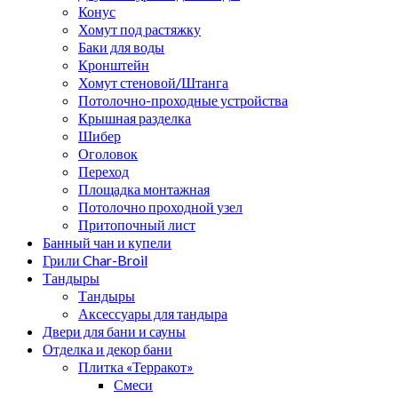
Конус
Хомут под растяжку
Баки для воды
Кронштейн
Хомут стеновой/Штанга
Потолочно-проходные устройства
Крышная разделка
Шибер
Оголовок
Переход
Площадка монтажная
Потолочно проходной узел
Притопочный лист
Банный чан и купели
Грили Char-Broil
Тандыры
Тандыры
Аксессуары для тандыра
Двери для бани и сауны
Отделка и декор бани
Плитка «Терракот»
Смеси