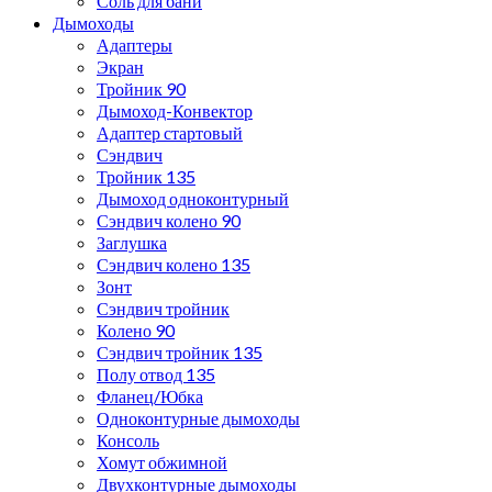
Соль для бани
Дымоходы
Адаптеры
Экран
Тройник 90
Дымоход-Конвектор
Адаптер стартовый
Сэндвич
Тройник 135
Дымоход одноконтурный
Сэндвич колено 90
Заглушка
Сэндвич колено 135
Зонт
Сэндвич тройник
Колено 90
Сэндвич тройник 135
Полу отвод 135
Фланец/Юбка
Одноконтурные дымоходы
Консоль
Хомут обжимной
Двухконтурные дымоходы