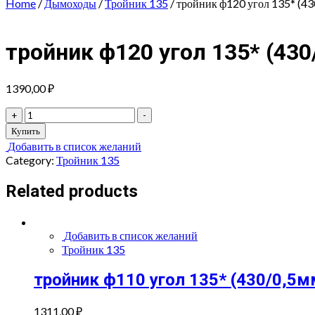
Home
/
Дымоходы
/
Тройник 135
/ тройник ф120 угол 135* (43
тройник ф120 угол 135* (430
1390,00
₽
тройник
+
-
ф120
Купить
угол
Добавить в список желаний
135*
Category:
Тройник 135
(430/0,5мм)
quantity
Related products
Добавить в список желаний
Тройник 135
тройник ф110 угол 135* (430/0,5м
1311,00
₽