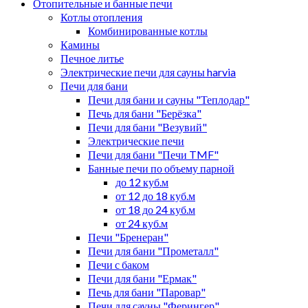
Отопительные и банные печи
Котлы отопления
Комбинированные котлы
Камины
Печное литье
Электрические печи для сауны harvia
Печи для бани
Печи для бани и сауны "Теплодар"
Печь для бани "Берёзка"
Печи для бани "Везувий"
Электрические печи
Печи для бани "Печи TMF"
Банные печи по объему парной
до 12 куб.м
от 12 до 18 куб.м
от 18 до 24 куб.м
от 24 куб.м
Печи "Бренеран"
Печи для бани "Прометалл"
Печи с баком
Печи для бани "Ермак"
Печь для бани "Паровар"
Печи для сауны "Ферингер"