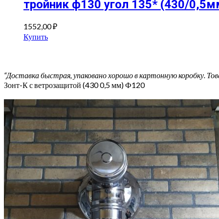
тройник ф130 угол 135* (430/0,5м
1552,00
₽
Купить
“Доставка быстрая, упаковано хорошо в картонную коробку. Тов
Зонт-К с ветрозащитой (430 0,5 мм) Ф120