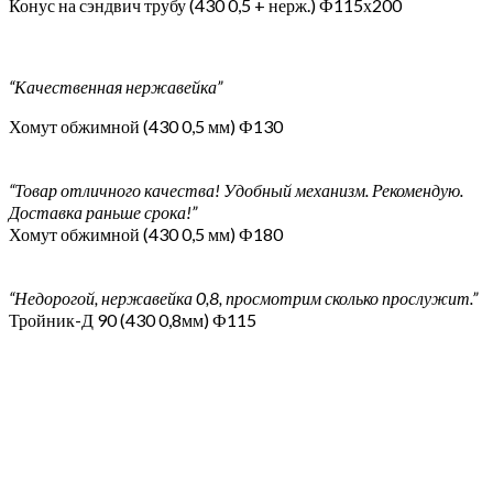
Конус на сэндвич трубу (430 0,5 + нерж.) Ф115х200
“Качественная нержавейка”
Хомут обжимной (430 0,5 мм) Ф130
“Товар отличного качества! Удобный механизм. Рекомендую.
Доставка раньше срока!”
Хомут обжимной (430 0,5 мм) Ф180
“Недорогой, нержавейка 0,8, просмотрим сколько прослужит.”
Тройник-Д 90 (430 0,8мм) Ф115
“Пришел в картонной упаковке, без царапин и сколов, вмятин.
прост в монтаже”
Тройник-сэндвич 90 (430 0,8мм + оцинковка) Ф130х200
“Отличные трубы! Именно то что и нужно. Все как в
описание. Идеально подошли. Упакованы хорошо. К покупке