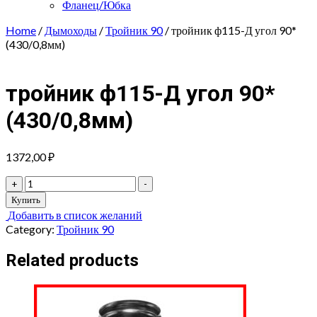
Фланец/Юбка
Home
/
Дымоходы
/
Тройник 90
/ тройник ф115-Д угол 90*
(430/0,8мм)
тройник ф115-Д угол 90*
(430/0,8мм)
1372,00
₽
тройник
+
-
ф115-
Купить
Д
Добавить в список желаний
угол
Category:
Тройник 90
90*
(430/0,8мм)
Related products
quantity