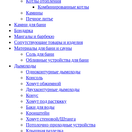
Котлы отопления
Комбинированные котлы
Камины
Печное литье
Камни для бани
Бондарка
Мангалы и барбекю
Сопутствующие товары и изделия
Материалы для бани и сауны
Соль для бани
Обливные устройства для бани
Дымоходы
Одноконтурные дымоходы
Консоль
Хомут обжимной
Двухконтурные дымоходы
Конус
Хомут под растяжку
Баки для воды
Кронштейн
Хомут стеновой/Штанга
Потолочно-проходные устройства
Крышная разделка