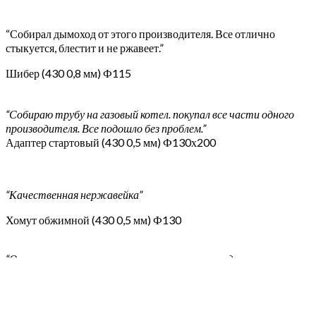
“Собирал дымоход от этого производителя. Все отлично
стыкуется, блестит и не ржавеет.”
Шибер (430 0,8 мм) Ф115
“Собираю трубу на газовый котел. покупал все части одного
производителя. Все подошло без проблем.”
Адаптер стартовый (430 0,5 мм) Ф130х200
“Качественная нержавейка”
Хомут обжимной (430 0,5 мм) Ф130
“Очень качественно изготовлено, размеры предельно точны,
все сварные швы аккуратны. Красивенько сделано.”
Конденсатоотвод ф 160 внешний