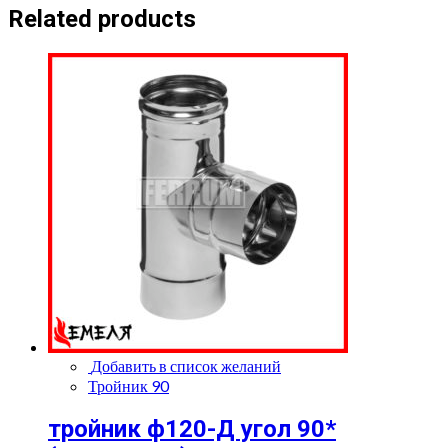
(430/0,5мм)
Related products
quantity
Добавить в список желаний
Тройник 90
тройник ф120-Д угол 90*