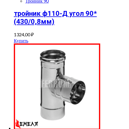
Тройник 90
тройник ф110-Д угол 90*
(430/0,8мм)
1324,00
₽
Купить