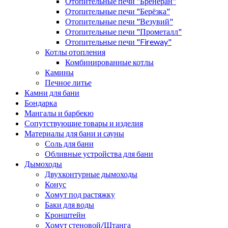
Отопительные печи "Бренеран"
Отопительные печи "Берёзка"
Отопительные печи "Везувий"
Отопительные печи "Прометалл"
Отопительные печи "Fireway"
Котлы отопления
Комбинированные котлы
Камины
Печное литье
Камни для бани
Бондарка
Мангалы и барбекю
Сопутствующие товары и изделия
Материалы для бани и сауны
Соль для бани
Обливные устройства для бани
Дымоходы
Двухконтурные дымоходы
Конус
Хомут под растяжку
Баки для воды
Кронштейн
Хомут стеновой/Штанга