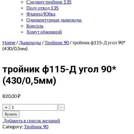
Сэндвич тройник 135
Полу отвод 135
Фланец/Юбка
Одноконтурные дымоходы
Консоль
Хомут обжимной
Home
/
Дымоходы
/
Тройник 90
/ тройник ф115-Д угол 90*
(430/0,5мм)
тройник ф115-Д угол 90*
(430/0,5мм)
820,00
₽
тройник
+
-
ф115-
Купить
Д
Добавить в список желаний
угол
Category:
Тройник 90
90*