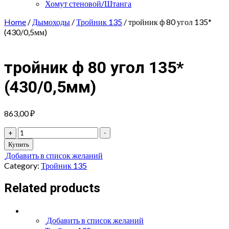
Хомут стеновой/Штанга
Home
/
Дымоходы
/
Тройник 135
/ тройник ф 80 угол 135*
(430/0,5мм)
тройник ф 80 угол 135*
(430/0,5мм)
863,00
₽
тройник
+
-
ф
Купить
80
Добавить в список желаний
угол
Category:
Тройник 135
135*
(430/0,5мм)
Related products
quantity
Добавить в список желаний