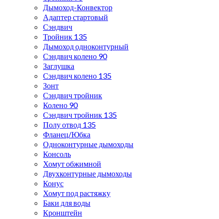
Дымоход-Конвектор
Адаптер стартовый
Сэндвич
Тройник 135
Дымоход одноконтурный
Сэндвич колено 90
Заглушка
Сэндвич колено 135
Зонт
Сэндвич тройник
Колено 90
Сэндвич тройник 135
Полу отвод 135
Фланец/Юбка
Одноконтурные дымоходы
Консоль
Хомут обжимной
Двухконтурные дымоходы
Конус
Хомут под растяжку
Баки для воды
Кронштейн