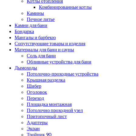
Котлы отопления
Комбинированные котлы
Камины
Печное литье
Камни для бани
Бондарка
Мангалы и барбекю
Сопутствующие товары и изделия
Материалы для бани и сауны
Соль для бани
Обливные устройства для бани
Дымоходы
Потолочно-проходные устройства
Крышная разделка
Шибер
Оголовок
Переход
Площадка монтажная
Потолочно проходной узел
Притопочный лист
Адаптеры
Экран
Тройник 90