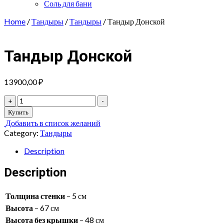
Соль для бани
Home
/
Тандыры
/
Тандыры
/ Тандыр Донской
Тандыр Донской
13900,00
₽
Тандыр
+
-
Донской
Купить
quantity
Добавить в список желаний
Category:
Тандыры
Description
Description
Толщина стенки
– 5 см
Высота
– 67 см
Высота без крышки
– 48 см