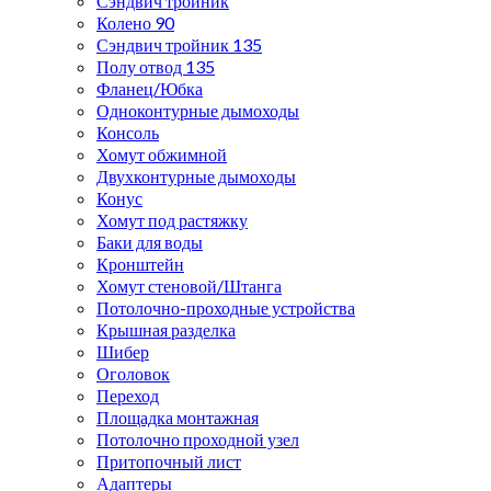
Сэндвич тройник
Колено 90
Сэндвич тройник 135
Полу отвод 135
Фланец/Юбка
Одноконтурные дымоходы
Консоль
Хомут обжимной
Двухконтурные дымоходы
Конус
Хомут под растяжку
Баки для воды
Кронштейн
Хомут стеновой/Штанга
Потолочно-проходные устройства
Крышная разделка
Шибер
Оголовок
Переход
Площадка монтажная
Потолочно проходной узел
Притопочный лист
Адаптеры