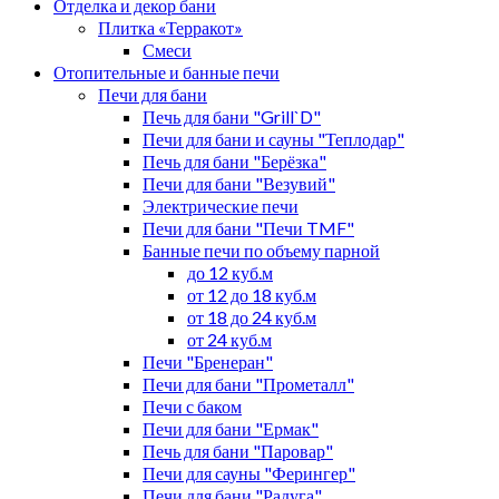
Отделка и декор бани
Плитка «Терракот»
Смеси
Отопительные и банные печи
Печи для бани
Печь для бани "Grill`D"
Печи для бани и сауны "Теплодар"
Печь для бани "Берёзка"
Печи для бани "Везувий"
Электрические печи
Печи для бани "Печи TMF"
Банные печи по объему парной
до 12 куб.м
от 12 до 18 куб.м
от 18 до 24 куб.м
от 24 куб.м
Печи "Бренеран"
Печи для бани "Прометалл"
Печи с баком
Печи для бани "Ермак"
Печь для бани "Паровар"
Печи для сауны "Ферингер"
Печи для бани "Радуга"