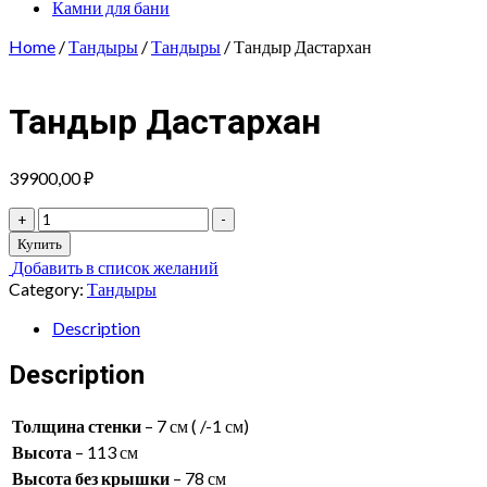
Камни для бани
Home
/
Тандыры
/
Тандыры
/ Тандыр Дастархан
Тандыр Дастархан
39900,00
₽
Тандыр
+
-
Дастархан
Купить
quantity
Добавить в список желаний
Category:
Тандыры
Description
Description
Толщина стенки
– 7 см ( /-1 см)
Высота
– 113 см
Высота без крышки
– 78 см