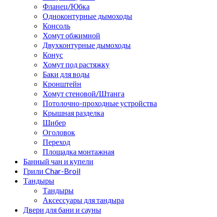
Фланец/Юбка
Одноконтурные дымоходы
Консоль
Хомут обжимной
Двухконтурные дымоходы
Конус
Хомут под растяжку
Баки для воды
Кронштейн
Хомут стеновой/Штанга
Потолочно-проходные устройства
Крышная разделка
Шибер
Оголовок
Переход
Площадка монтажная
Банный чан и купели
Грили Char-Broil
Тандыры
Тандыры
Аксессуары для тандыра
Двери для бани и сауны