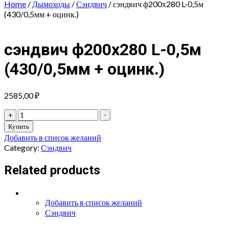
Home
/
Дымоходы
/
Сэндвич
/ сэндвич ф200х280 L-0,5м
(430/0,5мм + оцинк.)
сэндвич ф200х280 L-0,5м
(430/0,5мм + оцинк.)
2585,00
₽
сэндвич
+
-
ф200х280
Купить
L-
Добавить в список желаний
0,5м
Category:
Сэндвич
(430/0,5мм
+
Related products
оцинк.)
quantity
Добавить в список желаний
Сэндвич