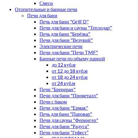
Смеси
Отопительные и банные печи
Печи для бани
Печь для бани "Grill`D"
Печи для бани и сауны "Теплодар"
Печь для бани "Берёзка"
Печи для бани "Везувий"
Электрические печи
Печи для бани "Печи TMF"
Банные печи по объему парной
до 12 куб.м
от 12 до 18 куб.м
от 18 до 24 куб.м
от 24 куб.м
Печи "Бренеран"
Печи для бани "Прометалл"
Печи с баком
Печи для бани "Ермак"
Печь для бани "Паровар"
Печи для сауны "Ферингер"
Печи для бани "Радуга"
Печи для бани “Гефест”