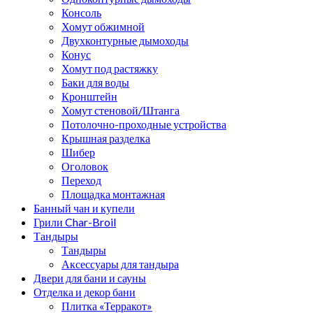
Консоль
Хомут обжимной
Двухконтурные дымоходы
Конус
Хомут под растяжку
Баки для воды
Кронштейн
Хомут стеновой/Штанга
Потолочно-проходные устройства
Крышная разделка
Шибер
Оголовок
Переход
Площадка монтажная
Банный чан и купели
Грили Char-Broil
Тандыры
Тандыры
Аксессуары для тандыра
Двери для бани и сауны
Отделка и декор бани
Плитка «Терракот»