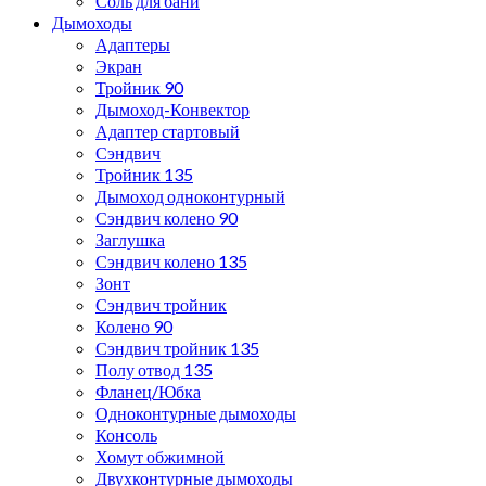
Соль для бани
Дымоходы
Адаптеры
Экран
Тройник 90
Дымоход-Конвектор
Адаптер стартовый
Сэндвич
Тройник 135
Дымоход одноконтурный
Сэндвич колено 90
Заглушка
Сэндвич колено 135
Зонт
Сэндвич тройник
Колено 90
Сэндвич тройник 135
Полу отвод 135
Фланец/Юбка
Одноконтурные дымоходы
Консоль
Хомут обжимной
Двухконтурные дымоходы