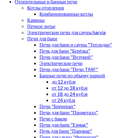
Отопительные и банные печи
Котлы отопления
Комбинированные котлы
Камины
Печное литье
Электрические печи для сауны harvia
Печи для бани
Печи для бани и сауны "Теплодар"
Печь для бани "Берёзка"
Печи для бани "Везувий"
Электрические печи
Печи для бани "Печи TMF"
Банные печи по объему парной
до 12 куб.м
от 12 до 18 куб.м
от 18 до 24 куб.м
от 24 куб.м
Печи "Бренеран"
Печи для бани "Прометалл"
Печи с баком
Печи для бани "Ермак"
Печь для бани "Паровар"
Печи для сауны "Ферингер"