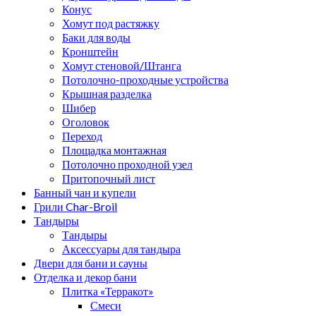
Конус
Хомут под растяжку
Баки для воды
Кронштейн
Хомут стеновой/Штанга
Потолочно-проходные устройства
Крышная разделка
Шибер
Оголовок
Переход
Площадка монтажная
Потолочно проходной узел
Притопочный лист
Банный чан и купели
Грили Char-Broil
Тандыры
Тандыры
Аксессуары для тандыра
Двери для бани и сауны
Отделка и декор бани
Плитка «Терракот»
Смеси