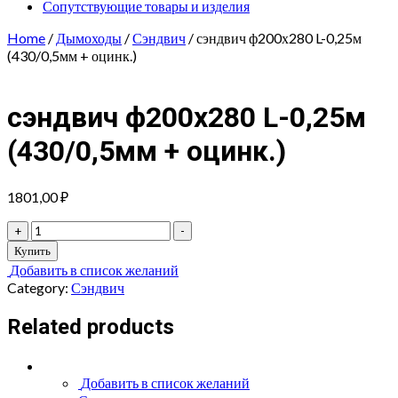
Сопутствующие товары и изделия
Home
/
Дымоходы
/
Сэндвич
/ сэндвич ф200х280 L-0,25м
(430/0,5мм + оцинк.)
сэндвич ф200х280 L-0,25м
(430/0,5мм + оцинк.)
1801,00
₽
сэндвич
+
-
ф200х280
Купить
L-
Добавить в список желаний
0,25м
Category:
Сэндвич
(430/0,5мм
+
Related products
оцинк.)
quantity
Добавить в список желаний