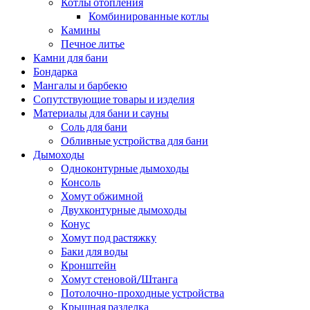
Котлы отопления
Комбинированные котлы
Камины
Печное литье
Камни для бани
Бондарка
Мангалы и барбекю
Сопутствующие товары и изделия
Материалы для бани и сауны
Соль для бани
Обливные устройства для бани
Дымоходы
Одноконтурные дымоходы
Консоль
Хомут обжимной
Двухконтурные дымоходы
Конус
Хомут под растяжку
Баки для воды
Кронштейн
Хомут стеновой/Штанга
Потолочно-проходные устройства
Крышная разделка