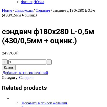
Фланец/Юбка
Home
/
Дымоходы
/
Сэндвич
/ сэндвич ф180х280 L-0,5м
(430/0,5мм + оцинк.)
сэндвич ф180х280 L-0,5м
(430/0,5мм + оцинк.)
2499,00
₽
сэндвич
+
-
ф180х280
Купить
L-
Добавить в список желаний
0,5м
Category:
Сэндвич
(430/0,5мм
+
Related products
оцинк.)
quantity
Добавить в список желаний